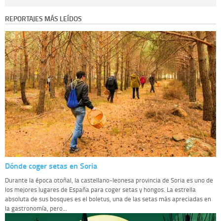
Destinatarios:
con carácter general, sólo el personal de nuestra entidad
que esté debidamente autorizado podrá tener conocimiento de la
REPORTAJES MÁS LEÍDOS
información que le pedimos. No se comunicarán datos a terceros.
Derechos:
tiene derecho a saber qué información tenemos sobre usted,
corregirla y eliminarla, tal y como se explica en la información adicional
disponible en nuestra página web.
Información complementaria:
Puede consultar la información adicional y
detallada sobre cómo tratamos sus datos en la
política de privacidad
Dónde coger setas en Soria
Durante la época otoñal, la castellano-leonesa provincia de Soria es uno de
los mejores lugares de España para coger setas y hongos. La estrella
absoluta de sus bosques es el boletus, una de las setas más apreciadas en
la gastronomía, pero...