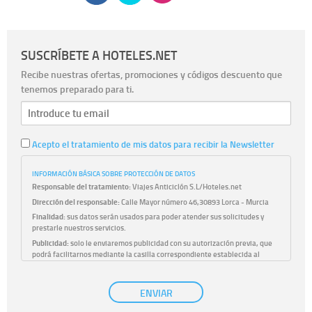
SUSCRÍBETE A HOTELES.NET
Recibe nuestras ofertas, promociones y códigos descuento que
tenemos preparado para ti.
Acepto el tratamiento de mis datos para recibir la Newsletter
INFORMACIÓN BÁSICA SOBRE PROTECCIÓN DE DATOS
Responsable del tratamiento:
Viajes Anticiclón S.L/Hoteles.net
Dirección del responsable:
Calle Mayor número 46,30893 Lorca - Murcia
Finalidad:
sus datos serán usados para poder atender sus solicitudes y
prestarle nuestros servicios.
Publicidad:
solo le enviaremos publicidad con su autorización previa, que
podrá facilitarnos mediante la casilla correspondiente establecida al
efecto.
Base Jurídica:
únicamente trataremos sus datos con su consentimiento
ENVIAR
previo, que podrá facilitarnos mediante la casilla correspondiente
establecida al efecto.