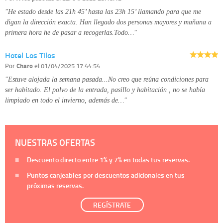
"He estado desde las 21h 45’ hasta las 23h 15’ llamando para que me
digan la dirección exacta. Han llegado dos personas mayores y mañana a
primera hora he de pasar a recogerlas.Todo…"
Hotel Los Tilos
Por
Charo
el 01/04/2025 17:44:54
"Estuve alojada la semana pasada...No creo que reúna condiciones para
ser habitado. El polvo de la entrada, pasillo y habitación , no se había
limpiado en todo el invierno, además de…"
NUESTRAS OFERTAS
Descuento directo entre
1%
y
7%
en todas tus reservas.
Puntos canjeables por descuentos adicionales en tus
próximas reservas.
REGÍSTRATE