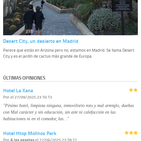
Desert City, un desierto en Madrid
Parece que estás en Arizona pero no, estamos en Madrid. Se llama Desert
City y es el jardín de cactus más grande de Europa.
ÚLTIMAS OPINIONES
Hotel La Xana
Por
el 27/09/2025 23:10:13
"Pésimo hotel, limpieza ninguna, inmovilisrio roto y mal arrerglo, dueñas
con Mal carácter y sin educación, sin aire ni calefacción en las
habitaciones ni en el comedor, las…"
Hotel Htop Molinos Park
Por
A los pasotas
el 22/04/2025 23:18:12