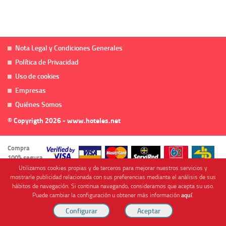
Nota Legal y Condiciones Generales
Política de Privacidad
Uso de cookies
Empresas
Quiénes Somos
© Copyrigth 2026 - www.hoteles.net
Compra
100% segura
Utilizamos cookies propias y de terceros para mejorar nuestros servicios y
mostrarle publicidad relacionada con sus preferencias mediante el análisis de sus
hábitos de navegación. Si continua navegando, consideramos que acepta su uso.
Puede cambiar la configuración u obtener más información
aquí
.
Cofinanciado por