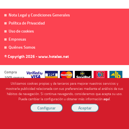
Nota Legal y Condiciones Generales
Política de Privacidad
Uso de cookies
Empresas
Quiénes Somos
© Copyrigth 2026 - www.hoteles.net
Compra
100% segura
Utilizamos cookies propias y de terceros para mejorar nuestros servicios y
mostrarle publicidad relacionada con sus preferencias mediante el análisis de sus
hábitos de navegación. Si continua navegando, consideramos que acepta su uso.
Puede cambiar la configuración u obtener más información
aquí
.
Cofinanciado por
Viajes Anticiclón, S.L. Agencia de Viajes Online - C.I. MU-107-2-25. C/ Mayor nº46 Bajo,
CP: 30893, Almendricos (Murcia, Spain).