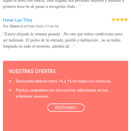
digan la dirección exacta. Han llegado dos personas mayores y mañana a
primera hora he de pasar a recogerlas.Todo…"
Hotel Los Tilos
Por
Charo
el 01/04/2025 17:44:54
"Estuve alojada la semana pasada...No creo que reúna condiciones para
ser habitado. El polvo de la entrada, pasillo y habitación , no se había
limpiado en todo el invierno, además de…"
NUESTRAS OFERTAS
Descuento directo entre
1%
y
7%
en todas tus reservas.
Puntos canjeables por descuentos adicionales en tus
próximas reservas.
REGÍSTRATE