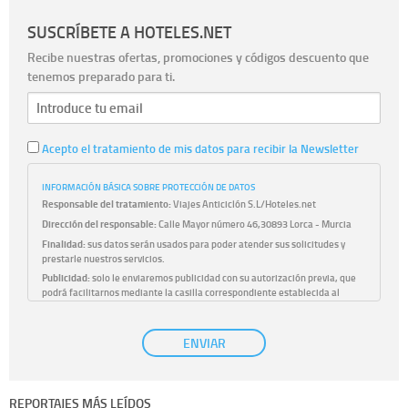
SUSCRÍBETE A HOTELES.NET
Recibe nuestras ofertas, promociones y códigos descuento que
tenemos preparado para ti.
Acepto el tratamiento de mis datos para recibir la Newsletter
INFORMACIÓN BÁSICA SOBRE PROTECCIÓN DE DATOS
Responsable del tratamiento:
Viajes Anticiclón S.L/Hoteles.net
Dirección del responsable:
Calle Mayor número 46,30893 Lorca - Murcia
Finalidad:
sus datos serán usados para poder atender sus solicitudes y
prestarle nuestros servicios.
Publicidad:
solo le enviaremos publicidad con su autorización previa, que
podrá facilitarnos mediante la casilla correspondiente establecida al
efecto.
Base Jurídica:
únicamente trataremos sus datos con su consentimiento
ENVIAR
previo, que podrá facilitarnos mediante la casilla correspondiente
establecida al efecto.
Destinatarios:
con carácter general, sólo el personal de nuestra entidad
que esté debidamente autorizado podrá tener conocimiento de la
REPORTAJES MÁS LEÍDOS
información que le pedimos. No se comunicarán datos a terceros.