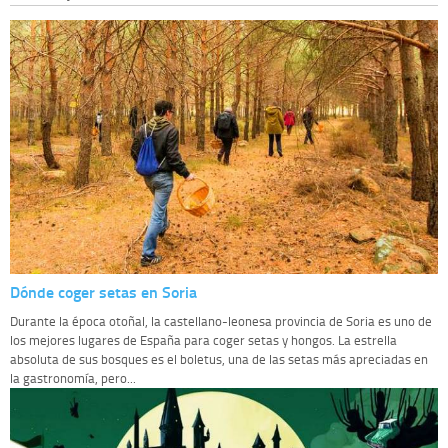
Derechos:
tiene derecho a saber qué información tenemos sobre usted,
corregirla y eliminarla, tal y como se explica en la información adicional
disponible en nuestra página web.
Información complementaria:
Puede consultar la información adicional y
detallada sobre cómo tratamos sus datos en la
política de privacidad
Dónde coger setas en Soria
Durante la época otoñal, la castellano-leonesa provincia de Soria es uno de
los mejores lugares de España para coger setas y hongos. La estrella
absoluta de sus bosques es el boletus, una de las setas más apreciadas en
la gastronomía, pero...