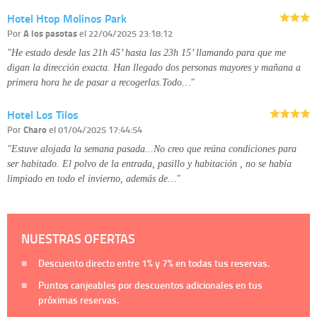
Hotel Htop Molinos Park
Por
A los pasotas
el 22/04/2025 23:18:12
"He estado desde las 21h 45’ hasta las 23h 15’ llamando para que me
digan la dirección exacta. Han llegado dos personas mayores y mañana a
primera hora he de pasar a recogerlas.Todo…"
Hotel Los Tilos
Por
Charo
el 01/04/2025 17:44:54
"Estuve alojada la semana pasada...No creo que reúna condiciones para
ser habitado. El polvo de la entrada, pasillo y habitación , no se había
limpiado en todo el invierno, además de…"
NUESTRAS OFERTAS
Descuento directo entre
1%
y
7%
en todas tus reservas.
Puntos canjeables por descuentos adicionales en tus
próximas reservas.