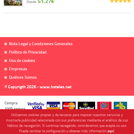
51.27€
Desde
Nota Legal y Condiciones Generales
Política de Privacidad
Uso de cookies
Empresas
Quiénes Somos
© Copyrigth 2026 - www.hoteles.net
Compra
100% segura
Utilizamos cookies propias y de terceros para mejorar nuestros servicios y
mostrarle publicidad relacionada con sus preferencias mediante el análisis de sus
hábitos de navegación. Si continua navegando, consideramos que acepta su uso.
Puede cambiar la configuración u obtener más información
aquí
.