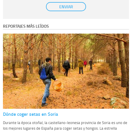
Base Jurídica:
únicamente trataremos sus datos con su consentimiento
ENVIAR
previo, que podrá facilitarnos mediante la casilla correspondiente
establecida al efecto.
Destinatarios:
con carácter general, sólo el personal de nuestra entidad
que esté debidamente autorizado podrá tener conocimiento de la
REPORTAJES MÁS LEÍDOS
información que le pedimos. No se comunicarán datos a terceros.
Derechos:
tiene derecho a saber qué información tenemos sobre usted,
corregirla y eliminarla, tal y como se explica en la información adicional
disponible en nuestra página web.
Información complementaria:
Puede consultar la información adicional y
detallada sobre cómo tratamos sus datos en la
política de privacidad
Dónde coger setas en Soria
Durante la época otoñal, la castellano-leonesa provincia de Soria es uno de
los mejores lugares de España para coger setas y hongos. La estrella