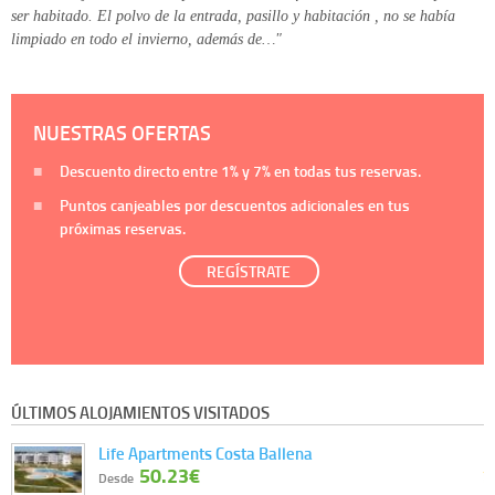
ser habitado. El polvo de la entrada, pasillo y habitación , no se había
limpiado en todo el invierno, además de…"
NUESTRAS OFERTAS
Descuento directo entre
1%
y
7%
en todas tus reservas.
Puntos canjeables por descuentos adicionales en tus
próximas reservas.
REGÍSTRATE
ÚLTIMOS ALOJAMIENTOS VISITADOS
Life Apartments Costa Ballena
50.23€
Desde