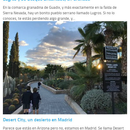
En la comarca granadina de Guadix, y más exactamente en la falda de
Sierra Nevada, hay un bonito pueblo serrano llamado Lugros. Si no lo
conoces, te estás perdiendo algo grande, y...
Desert City, un desierto en Madrid
Parece que estás en Arizona pero no, estamos en Madrid. Se llama Desert