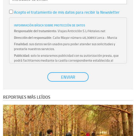
Acepto el tratamiento de mis datos para recibir la Newsletter
INFORMACIÓN BÁSICA SOBRE PROTECCIÓN DE DATOS
Responsable del tratamiento:
Viajes Anticiclón S.L/Hoteles.net
Dirección del responsable:
Calle Mayor número 46,30893 Lorca - Murcia
Finalidad:
sus datos serán usados para poder atender sus solicitudes y
prestarle nuestros servicios.
Publicidad:
solo le enviaremos publicidad con su autorización previa, que
podrá facilitarnos mediante la casilla correspondiente establecida al
efecto.
Base Jurídica:
únicamente trataremos sus datos con su consentimiento
ENVIAR
previo, que podrá facilitarnos mediante la casilla correspondiente
establecida al efecto.
Destinatarios:
con carácter general, sólo el personal de nuestra entidad
que esté debidamente autorizado podrá tener conocimiento de la
REPORTAJES MÁS LEÍDOS
información que le pedimos. No se comunicarán datos a terceros.
Derechos:
tiene derecho a saber qué información tenemos sobre usted,
corregirla y eliminarla, tal y como se explica en la información adicional
disponible en nuestra página web.
Información complementaria:
Puede consultar la información adicional y
detallada sobre cómo tratamos sus datos en la
política de privacidad