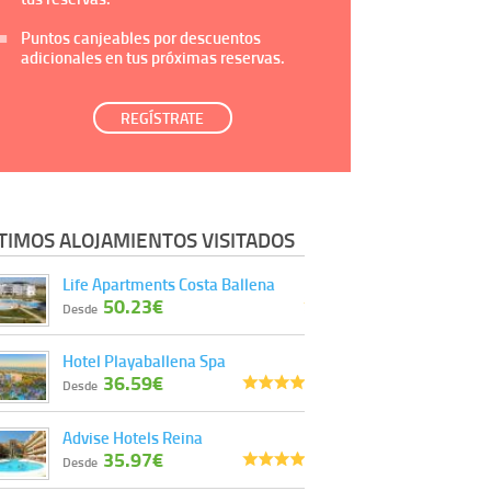
Puntos canjeables por descuentos
adicionales en tus próximas reservas.
REGÍSTRATE
TIMOS ALOJAMIENTOS VISITADOS
Life Apartments Costa Ballena
50.23€
Desde
Hotel Playaballena Spa
36.59€
Desde
Advise Hotels Reina
35.97€
Desde