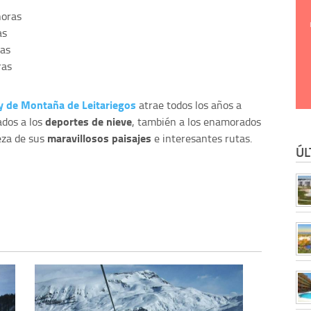
horas
as
ras
ras
 y de Montaña de Leitariegos
atrae todos los años a
deportes de nieve
ados a los
, también a los enamorados
maravillosos paisajes
leza de sus
e interesantes rutas.
ÚL