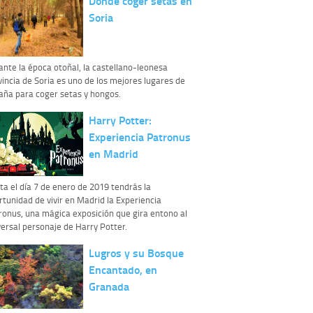
Dónde coger setas en
Destinatarios:
con carácter general, sólo el
Soria
personal de nuestra entidad que esté
debidamente autorizado podrá tener
conocimiento de la información que le pedimos.
No se comunicarán datos a terceros.
ante la época otoñal, la castellano-leonesa
Derechos:
tiene derecho a saber qué
vincia de Soria es uno de los mejores lugares de
información tenemos sobre usted, corregirla y
aña para coger setas y hongos.
eliminarla, tal y como se explica en la
información adicional disponible en nuestra
Harry Potter:
página web.
Información complementaria:
Puede consultar
Experiencia Patronus
la información adicional y detallada sobre cómo
en Madrid
tratamos sus datos en la
política de privacidad
ta el día 7 de enero de 2019 tendrás la
rtunidad de vivir en Madrid la Experiencia
ronus, una mágica exposición que gira entono al
versal personaje de Harry Potter.
Lugros y su Bosque
Encantado, en
Granada