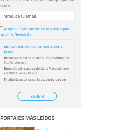
para ti.
Acepto el tratamiento de mis datos para
recibir la Newsletter
INFORMACIÓN BÁSICA SOBRE PROTECCIÓN DE
DATOS
Responsable del tratamiento:
Viajes Anticiclón
S.L/Hoteles.net
Dirección del responsable:
Calle Mayor número
46,30893 Lorca - Murcia
Finalidad:
sus datos serán usados para poder
atender sus solicitudes y prestarle nuestros
servicios.
Publicidad:
solo le enviaremos publicidad con su
ENVIAR
autorización previa, que podrá facilitarnos
mediante la casilla correspondiente
establecida al efecto.
Base Jurídica:
únicamente trataremos sus datos
PORTAJES MÁS LEÍDOS
con su consentimiento previo, que podrá
facilitarnos mediante la casilla correspondiente
establecida al efecto.