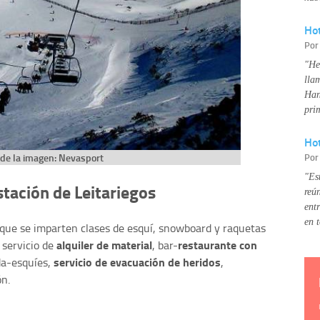
Ho
Po
"He
lla
Han
pri
Hot
Po
de la imagen: Nevasport
"Es
stación de Leitariegos
reú
ent
en 
 que se imparten clases de esquí, snowboard y raquetas
alquiler de material
restaurante con
 servicio de
, bar-
servicio de evacuación de heridos
da-esquíes,
,
ón.