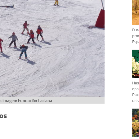
Dur
pro
Esp
Has
opo
Pat
a imagen: Fundación Laciana
uni
gos