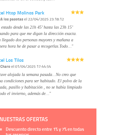
tel Htop Molinos Park
r
A los pasotas
el 22/04/2025 23:18:12
 estado desde las 21h 45’ hasta las 23h 15’
mando para que me digan la dirección exacta.
 llegado dos personas mayores y mañana a
mera hora he de pasar a recogerlas.Todo…"
el Los Tilos
r
Charo
el 01/04/2025 17:44:54
tuve alojada la semana pasada...No creo que
na condiciones para ser habitado. El polvo de la
rada, pasillo y habitación , no se había limpiado
todo el invierno, además de…"
NUESTRAS OFERTAS
Descuento directo entre
1%
y
7%
en todas
tus reservas.