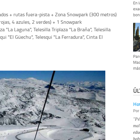
En 
exa
zados + rutas fuera-pista + Zona Snowpark (300 metros)
bon
rojas, 4 azules, 2 verdes) + 1 Snowpark
a "La Laguna", Telesilla Triplaza "La Braña", Telesilla
squi "El Güechu", Telesqui "La Ferradura", Cinta El
Par
Madr
más
ÚL
Hot
Po
"Pé
mal
edu
hab