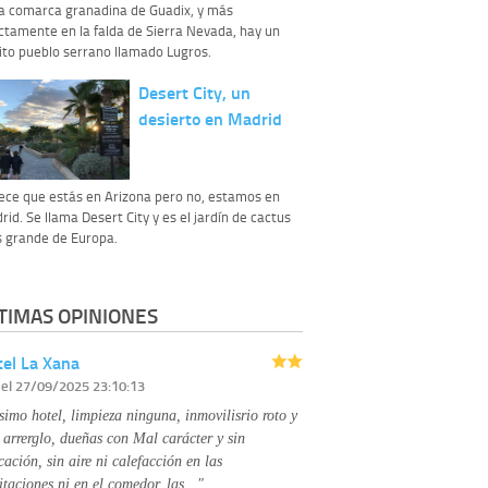
la comarca granadina de Guadix, y más
ctamente en la falda de Sierra Nevada, hay un
ito pueblo serrano llamado Lugros.
Desert City, un
desierto en Madrid
ece que estás en Arizona pero no, estamos en
id. Se llama Desert City y es el jardín de cactus
 grande de Europa.
TIMAS OPINIONES
el La Xana
r
el 27/09/2025 23:10:13
simo hotel, limpieza ninguna, inmovilisrio roto y
 arrerglo, dueñas con Mal carácter y sin
cación, sin aire ni calefacción en las
itaciones ni en el comedor, las…"