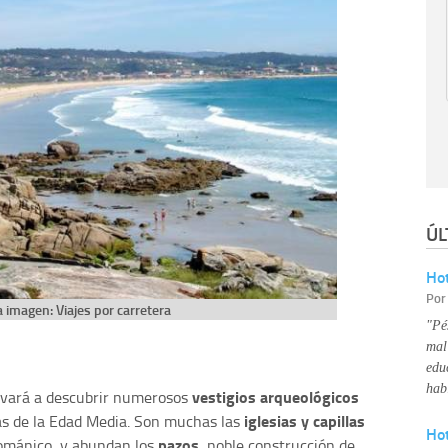
ÚL
Hot
Po
 imagen: Viajes por carretera
"Pé
mal
edu
hab
vestigios arqueológicos
levará a descubrir numerosos
iglesias y capillas
cas de la Edad Media. Son muchas las
Ho
pazos
románico, y abundan los
, noble construcción de