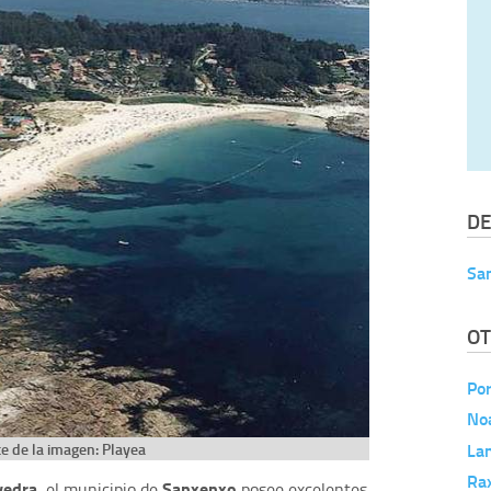
DE
Sa
OT
Po
Noa
La
e de la imagen: Playea
Ra
vedra
Sanxenxo
, el municipio de
posee excelentes