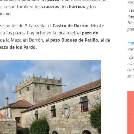
Po
cruceros
hórreos
licia son también los
, los
y los
"He
cipio.
lla
Han
Castro de Dorrón
s son los de A Lanzada, el
, Monte
pri
pazo de
 a los pazos, hay ocho en la localidad: el
pazo Duques de Patiño
z de la Maza en Dorrón, el
, el de
Hot
pazo de los Pardo.
Po
"Es
reú
ent
en 