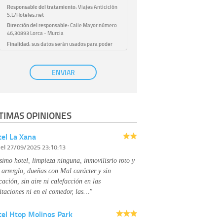
Responsable del tratamiento:
Viajes Anticiclón
S.L/Hoteles.net
Dirección del responsable:
Calle Mayor número
46,30893 Lorca - Murcia
Finalidad:
sus datos serán usados para poder
atender sus solicitudes y prestarle nuestros
servicios.
Publicidad:
solo le enviaremos publicidad con su
ENVIAR
autorización previa, que podrá facilitarnos
mediante la casilla correspondiente
establecida al efecto.
Base Jurídica:
únicamente trataremos sus datos
TIMAS OPINIONES
con su consentimiento previo, que podrá
facilitarnos mediante la casilla correspondiente
establecida al efecto.
el La Xana
Destinatarios:
con carácter general, sólo el
r
el 27/09/2025 23:10:13
personal de nuestra entidad que esté
debidamente autorizado podrá tener
simo hotel, limpieza ninguna, inmovilisrio roto y
conocimiento de la información que le pedimos.
No se comunicarán datos a terceros.
 arrerglo, dueñas con Mal carácter y sin
Derechos:
tiene derecho a saber qué
cación, sin aire ni calefacción en las
información tenemos sobre usted, corregirla y
itaciones ni en el comedor, las…"
eliminarla, tal y como se explica en la
información adicional disponible en nuestra
tel Htop Molinos Park
página web.