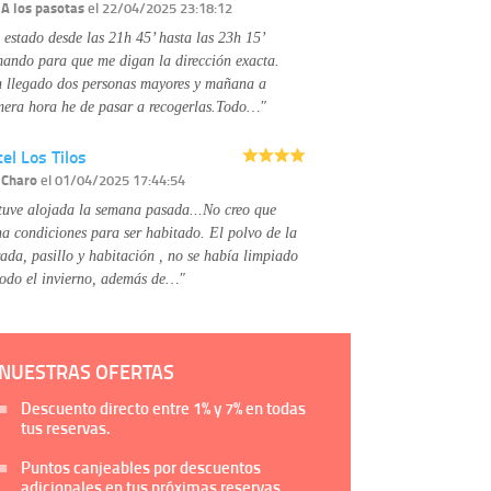
Información complementaria:
Puede consultar
r
A los pasotas
el 22/04/2025 23:18:12
la información adicional y detallada sobre cómo
 estado desde las 21h 45’ hasta las 23h 15’
tratamos sus datos en la
política de privacidad
mando para que me digan la dirección exacta.
 llegado dos personas mayores y mañana a
mera hora he de pasar a recogerlas.Todo…"
el Los Tilos
r
Charo
el 01/04/2025 17:44:54
tuve alojada la semana pasada...No creo que
na condiciones para ser habitado. El polvo de la
rada, pasillo y habitación , no se había limpiado
todo el invierno, además de…"
NUESTRAS OFERTAS
Descuento directo entre
1%
y
7%
en todas
tus reservas.
Puntos canjeables por descuentos
adicionales en tus próximas reservas.