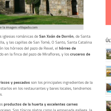
e la imagen: eViajado.com
San Xoán de Dorrón
as iglesias románicas de
, de Santa
ÚL
la, y las capillas de San Tomé, O Santo, Santa Catalina
hórreo de
én los hórreos del pazo de Revel, el
cruceros de
do en la finca del pazo de Miraflores, y los
iscos y pescados
son los principales ingredientes de la
tarlos en los restaurantes y bares locales, tendremos
as.
productos de la huerta y excelentes carnes
nos
origen. Son típicos platos como la empanada gallega, la