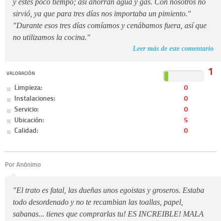
y estés poco tiempo; así ahorran agua y gas. Con nosotros no
sirvió, ya que para tres días nos importaba un pimiento."
"Durante esos tres días comíamos y cenábamos fuera, así que
no utilizamos la cocina."
Leer más de este comentario
1
VALORACIÓN
Limpieza:
0
Instalaciones:
0
Servicio:
0
Ubicación:
5
Calidad:
0
Por Anónimo
"El trato es fatal, las dueñas unos egoistas y groseros. Estaba
todo desordenado y no te recambian las toallas, papel,
sabanas... tienes que comprarlas tu! ES INCREIBLE! MALA