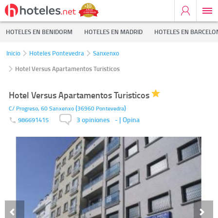
HOTELES EN BENIDORM
HOTELES EN MADRID
HOTELES EN BARCELO
Inicio
Hoteles Pontevedra
Sanxenxo
Hotel Versus Apartamentos Turisticos
Hotel Versus Apartamentos Turisticos
(
)
C/ Progreso, 60
Sanxenxo
36960
Pontevedra
3 opiniones
-
| Opina
986691415