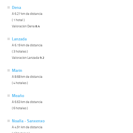
Dena
A 6.27 km de distancia
( 1 hotel )
Valoracion Dena
8.4
Lanzada
A 6.19 km de distancia
( 3 hoteles )
Valoracion Lanzada
9.2
Marin
A 8.68 km de distancia
( 4 hoteles )
Meaño
A 6.63 km de distancia
( 6 hoteles )
Noalla - Sanxenxo
A 4.91 km de distancia