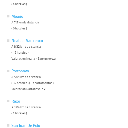
( 4 hoteles )
Meaño
A 7.5 km de distancia
( 6 hoteles )
Noalla - Sanxenxo
A 8.32 km de distancia
( 12 hoteles )
Valoracion Noalla - Sanxenxo
6.3
Portonovo
A 5.61 km de distancia
( 37 hoteles ) ( 3 apartamentos )
Valoracion Portonovo
7.7
Raxo
A 1.04 km de distancia
( 4 hoteles )
San Juan De Poio