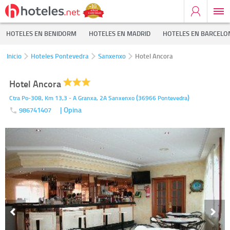
HOTELES EN BENIDORM
HOTELES EN MADRID
HOTELES EN BARCELO
Inicio
Hoteles Pontevedra
Sanxenxo
Hotel Ancora
Hotel Ancora
(
)
Ctra Po-308, Km 13,3 - A Granxa, 2A
Sanxenxo
36966
Pontevedra
| Opina
986741407