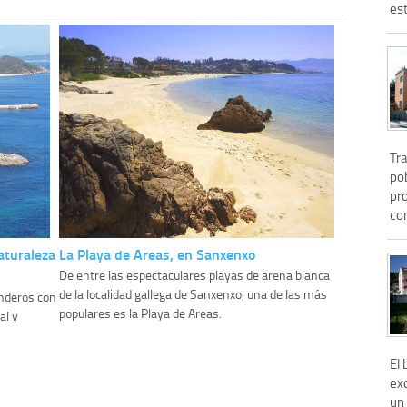
est
Tra
po
pr
con
aturaleza
La Playa de Areas, en Sanxenxo
De entre las espectaculares playas de arena blanca
de la localidad gallega de Sanxenxo, una de las más
enderos con
populares es la Playa de Areas.
al y
El
ex
un