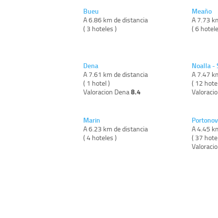
Bueu
Meaño
A 6.86 km de distancia
A 7.73 k
( 3 hoteles )
( 6 hotele
Dena
Noalla -
A 7.61 km de distancia
A 7.47 k
( 1 hotel )
( 12 hote
8.4
Valoracion Dena
Valoraci
Marin
Portonov
A 6.23 km de distancia
A 4.45 k
( 4 hoteles )
( 37 hote
Valoraci