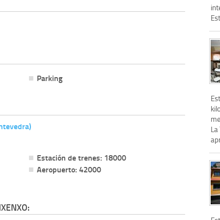
in
Est
Parking
Est
ki
me
ntevedra)
La
ap
Estación de trenes: 18000
Aeropuerto: 42000
NXENXO:
Est