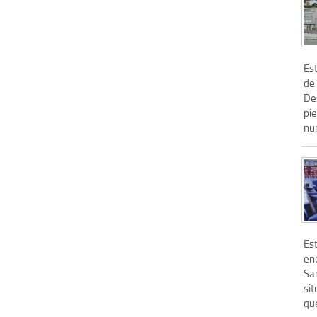
Es
de
De
pie
num
Es
en
Sa
sit
que