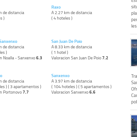
si
Raxo
m de distancia
A 2.27 km de distancia
pl
s )
( 4 hoteles )
pe
les 
 Sanxenxo
San Juan De Poio
m de distancia
A 8.33 km de distancia
les )
( 1 hotel )
6.3
7.2
on Noalla - Sanxenxo
Valoracion San Juan De Poio
o
Sanxenxo
Tra
m de distancia
A 3.97 km de distancia
Sa
les ) ( 3 apartamentos )
( 104 hoteles ) ( 5 apartamentos )
Ofr
7.7
6.6
on Portonovo
Valoracion Sanxenxo
Car
pob