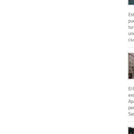
Est
pu
tur
uno
ci
El
ex
Ap
pe
Sa