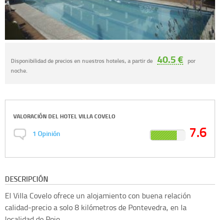
40.5 €
Disponibilidad de precios en nuestros hoteles, a partir de
por
noche.
VALORACIÓN DEL
HOTEL VILLA COVELO
7.6
1
Opinión
DESCRIPCIÓN
El Villa Covelo ofrece un alojamiento con buena relación
calidad-precio a solo 8 kilómetros de Pontevedra, en la
localidad de Poio.