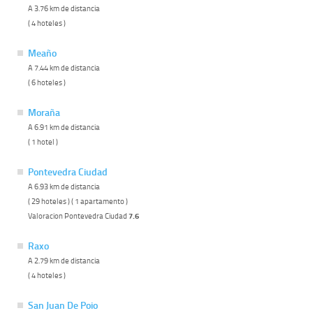
A 3.76 km de distancia
( 4 hoteles )
Meaño
A 7.44 km de distancia
( 6 hoteles )
Moraña
A 6.91 km de distancia
( 1 hotel )
Pontevedra Ciudad
A 6.93 km de distancia
( 29 hoteles ) ( 1 apartamento )
Valoracion Pontevedra Ciudad
7.6
Raxo
A 2.79 km de distancia
( 4 hoteles )
San Juan De Poio