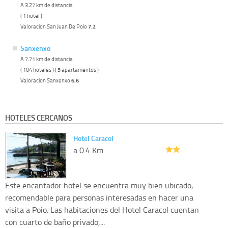
A 3.27 km de distancia
( 1 hotel )
Valoracion San Juan De Poio
7.2
Sanxenxo
A 7.71 km de distancia
( 104 hoteles ) ( 5 apartamentos )
Valoracion Sanxenxo
6.6
HOTELES CERCANOS
Hotel Caracol
a 0.4 Km
Este encantador hotel se encuentra muy bien ubicado,
recomendable para personas interesadas en hacer una
visita a Poio. Las habitaciones del Hotel Caracol cuentan
con cuarto de baño privado,...