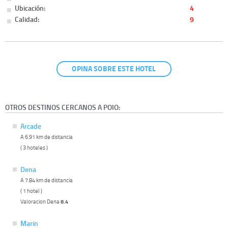
Ubicación:
4
Calidad:
9
OPINA SOBRE ESTE HOTEL
OTROS DESTINOS CERCANOS A POIO:
Arcade
A 6.91 km de distancia
( 3 hoteles )
Dena
A 7.84 km de distancia
( 1 hotel )
Valoracion Dena
8.4
Marin