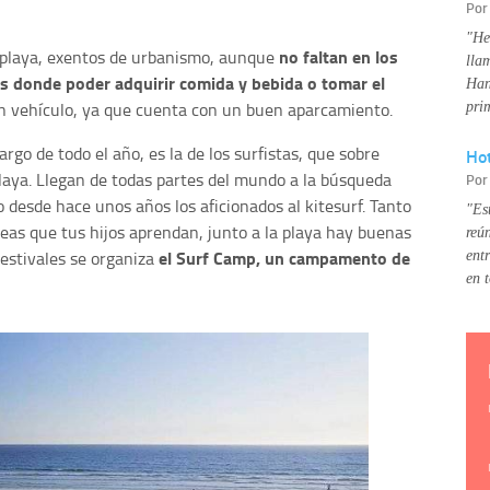
Po
"He
no faltan en los
 playa, exentos de urbanismo, aunque
lla
os donde poder adquirir comida y bebida o tomar el
Han
en vehículo, ya que cuenta con un buen aparcamiento.
pri
 largo de todo el año, es la de los surfistas, que sobre
Hot
laya. Llegan de todas partes del mundo a la búsqueda
Po
o desde hace unos años los aficionados al kitesurf. Tanto
"Es
eseas que tus hijos aprendan, junto a la playa hay buenas
reú
el Surf Camp, un campamento de
 estivales se organiza
ent
en 