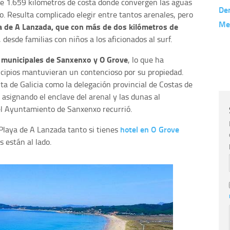
de 1.659 kilómetros de costa donde convergen las aguas
De
o. Resulta complicado elegir entre tantos arenales, pero
Me
ya de A Lanzada, que con más de dos kilómetros de
, desde familias con niños a los aficionados al surf.
s municipales de Sanxenxo y O Grove
, lo que ha
ipios mantuvieran un contencioso por su propiedad.
ta de Galicia como la delegación provincial de Costas de
 asignando el enclave del arenal y las dunas al
el Ayuntamiento de Sanxenxo recurrió.
hotel en O Grove
 Playa de A Lanzada tanto si tienes
 están al lado.