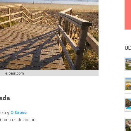
ÚL
elpais.com
zada
O Grove
enxo y
.
5 metros de ancho.