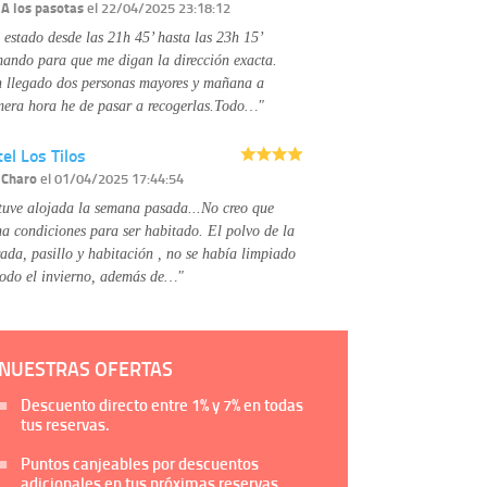
Información complementaria:
Puede consultar
r
A los pasotas
el 22/04/2025 23:18:12
la información adicional y detallada sobre cómo
 estado desde las 21h 45’ hasta las 23h 15’
tratamos sus datos en la
política de privacidad
mando para que me digan la dirección exacta.
 llegado dos personas mayores y mañana a
mera hora he de pasar a recogerlas.Todo…"
el Los Tilos
r
Charo
el 01/04/2025 17:44:54
tuve alojada la semana pasada...No creo que
na condiciones para ser habitado. El polvo de la
rada, pasillo y habitación , no se había limpiado
todo el invierno, además de…"
NUESTRAS OFERTAS
Descuento directo entre
1%
y
7%
en todas
tus reservas.
Puntos canjeables por descuentos
adicionales en tus próximas reservas.