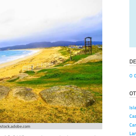
DE
O 
OT
Isl
Cas
Ca
stock.adobe.com
La