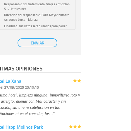
Responsable del tratamiento:
Viajes Anticiclón
S.L/Hoteles.net
Dirección del responsable:
Calle Mayor número
46,30893 Lorca - Murcia
Finalidad:
sus datos serán usados para poder
atender sus solicitudes y prestarle nuestros
servicios.
Publicidad:
solo le enviaremos publicidad con su
ENVIAR
autorización previa, que podrá facilitarnos
mediante la casilla correspondiente
establecida al efecto.
Base Jurídica:
únicamente trataremos sus datos
TIMAS OPINIONES
con su consentimiento previo, que podrá
facilitarnos mediante la casilla correspondiente
establecida al efecto.
el La Xana
Destinatarios:
con carácter general, sólo el
r
el 27/09/2025 23:10:13
personal de nuestra entidad que esté
debidamente autorizado podrá tener
simo hotel, limpieza ninguna, inmovilisrio roto y
conocimiento de la información que le pedimos.
No se comunicarán datos a terceros.
 arrerglo, dueñas con Mal carácter y sin
Derechos:
tiene derecho a saber qué
cación, sin aire ni calefacción en las
información tenemos sobre usted, corregirla y
itaciones ni en el comedor, las…"
eliminarla, tal y como se explica en la
información adicional disponible en nuestra
tel Htop Molinos Park
página web.