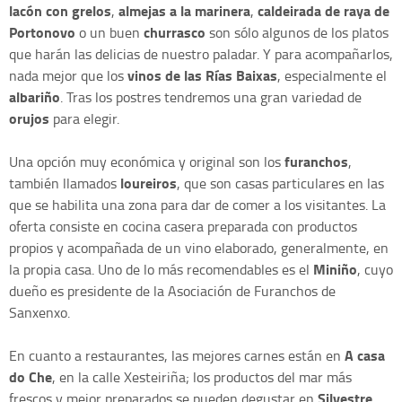
lacón con grelos
almejas a la marinera
caldeirada de raya de
,
,
Portonovo
churrasco
o un buen
son sólo algunos de los platos
que harán las delicias de nuestro paladar. Y para acompañarlos,
vinos de las Rías Baixas
nada mejor que los
, especialmente el
albariño
. Tras los postres tendremos una gran variedad de
orujos
para elegir.
furanchos
Una opción muy económica y original son los
,
loureiros
también llamados
, que son casas particulares en las
que se habilita una zona para dar de comer a los visitantes. La
oferta consiste en cocina casera preparada con productos
propios y acompañada de un vino elaborado, generalmente, en
Miniño
la propia casa. Uno de lo más recomendables es el
, cuyo
dueño es presidente de la Asociación de Furanchos de
Sanxenxo.
A casa
En cuanto a restaurantes, las mejores carnes están en
do Che
, en la calle Xesteiriña; los productos del mar más
Silvestre
frescos y mejor preparados se pueden degustar en
,