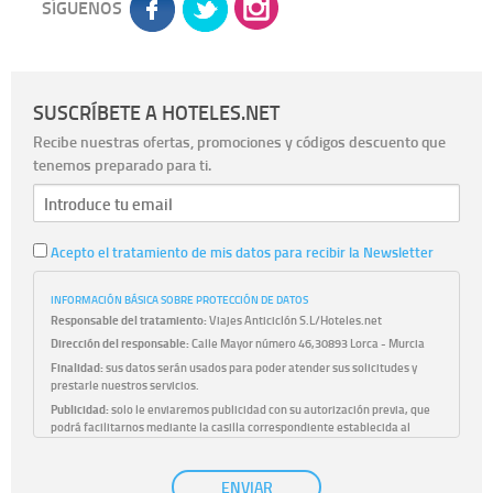
SÍGUENOS
SUSCRÍBETE A HOTELES.NET
Recibe nuestras ofertas, promociones y códigos descuento que
tenemos preparado para ti.
Acepto el tratamiento de mis datos para recibir la Newsletter
INFORMACIÓN BÁSICA SOBRE PROTECCIÓN DE DATOS
Responsable del tratamiento:
Viajes Anticiclón S.L/Hoteles.net
Dirección del responsable:
Calle Mayor número 46,30893 Lorca - Murcia
Finalidad:
sus datos serán usados para poder atender sus solicitudes y
prestarle nuestros servicios.
Publicidad:
solo le enviaremos publicidad con su autorización previa, que
podrá facilitarnos mediante la casilla correspondiente establecida al
efecto.
Base Jurídica:
únicamente trataremos sus datos con su consentimiento
ENVIAR
previo, que podrá facilitarnos mediante la casilla correspondiente