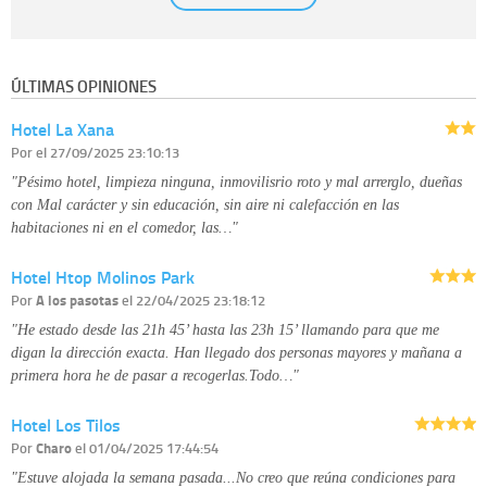
establecida al efecto.
Destinatarios:
con carácter general, sólo el personal de nuestra entidad
que esté debidamente autorizado podrá tener conocimiento de la
información que le pedimos. No se comunicarán datos a terceros.
ÚLTIMAS OPINIONES
Derechos:
tiene derecho a saber qué información tenemos sobre usted,
corregirla y eliminarla, tal y como se explica en la información adicional
Hotel La Xana
disponible en nuestra página web.
Información complementaria:
Puede consultar la información adicional y
Por
el 27/09/2025 23:10:13
detallada sobre cómo tratamos sus datos en la
política de privacidad
"Pésimo hotel, limpieza ninguna, inmovilisrio roto y mal arrerglo, dueñas
con Mal carácter y sin educación, sin aire ni calefacción en las
habitaciones ni en el comedor, las…"
Hotel Htop Molinos Park
Por
A los pasotas
el 22/04/2025 23:18:12
"He estado desde las 21h 45’ hasta las 23h 15’ llamando para que me
digan la dirección exacta. Han llegado dos personas mayores y mañana a
primera hora he de pasar a recogerlas.Todo…"
Hotel Los Tilos
Por
Charo
el 01/04/2025 17:44:54
"Estuve alojada la semana pasada...No creo que reúna condiciones para