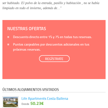
ser habitado. El polvo de la entrada, pasillo y habitación , no se había
limpiado en todo el invierno, además de…"
NUESTRAS OFERTAS
Descuento directo entre
1%
y
7%
en todas tus reservas.
Puntos canjeables por descuentos adicionales en tus
próximas reservas.
REGÍSTRATE
ÚLTIMOS ALOJAMIENTOS VISITADOS
Life Apartments Costa Ballena
50.23€
Desde