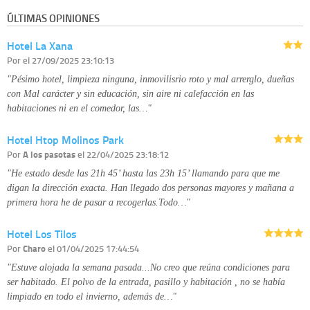
información que le pedimos. No se comunicarán datos a terceros.
ÚLTIMAS OPINIONES
Derechos:
tiene derecho a saber qué información tenemos sobre usted,
corregirla y eliminarla, tal y como se explica en la información adicional
Hotel La Xana
disponible en nuestra página web.
Información complementaria:
Puede consultar la información adicional y
Por
el 27/09/2025 23:10:13
detallada sobre cómo tratamos sus datos en la
política de privacidad
"Pésimo hotel, limpieza ninguna, inmovilisrio roto y mal arrerglo, dueñas
con Mal carácter y sin educación, sin aire ni calefacción en las
habitaciones ni en el comedor, las…"
Hotel Htop Molinos Park
Por
A los pasotas
el 22/04/2025 23:18:12
"He estado desde las 21h 45’ hasta las 23h 15’ llamando para que me
digan la dirección exacta. Han llegado dos personas mayores y mañana a
primera hora he de pasar a recogerlas.Todo…"
Hotel Los Tilos
Por
Charo
el 01/04/2025 17:44:54
"Estuve alojada la semana pasada...No creo que reúna condiciones para
ser habitado. El polvo de la entrada, pasillo y habitación , no se había
limpiado en todo el invierno, además de…"