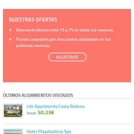
NUESTRAS OFERTAS
Descuento directo entre
1%
y
7%
en todas tus reservas.
Puntos canjeables por descuentos adicionales en tus
próximas reservas.
REGÍSTRATE
ÚLTIMOS ALOJAMIENTOS VISITADOS
Life Apartments Costa Ballena
50.23€
Desde
Hotel Playaballena Spa