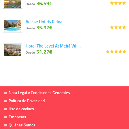
36.59€
Desde
Advise Hotels Reina
35.97€
Desde
Hotel The Level At Meliá Vill…
51.27€
Desde
Nota Legal y Condiciones Generales
Política de Privacidad
Uso de cookies
Empresas
Quiénes Somos