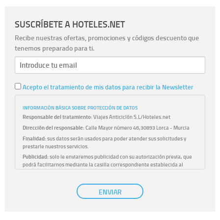
SUSCRÍBETE A HOTELES.NET
Recibe nuestras ofertas, promociones y códigos descuento que
tenemos preparado para ti.
Acepto el tratamiento de mis datos para recibir la Newsletter
INFORMACIÓN BÁSICA SOBRE PROTECCIÓN DE DATOS
Responsable del tratamiento:
Viajes Anticiclón S.L/Hoteles.net
Dirección del responsable:
Calle Mayor número 46,30893 Lorca - Murcia
Finalidad:
sus datos serán usados para poder atender sus solicitudes y
prestarle nuestros servicios.
Publicidad:
solo le enviaremos publicidad con su autorización previa, que
podrá facilitarnos mediante la casilla correspondiente establecida al
efecto.
Base Jurídica:
únicamente trataremos sus datos con su consentimiento
ENVIAR
previo, que podrá facilitarnos mediante la casilla correspondiente
establecida al efecto.
Destinatarios:
con carácter general, sólo el personal de nuestra entidad
que esté debidamente autorizado podrá tener conocimiento de la