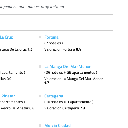
la pena es que todo es muy antiguo.
La Cruz
Fortuna
( 7 hoteles )
avaca De La Cruz
7.5
Valoracion Fortuna
8.4
La Manga Del Mar Menor
( 1 apartamento )
( 36 hoteles ) ( 35 apartamentos )
ilas
8.0
Valoracion La Manga Del Mar Menor
6.7
 Pinatar
Cartagena
 3 apartamentos )
( 10 hoteles ) ( 1 apartamento )
n Pedro De Pinatar
6.6
Valoracion Cartagena
7.3
Murcia Ciudad