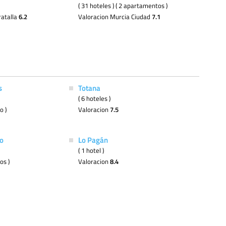
( 31 hoteles ) ( 2 apartamentos )
ratalla
6.2
Valoracion Murcia Ciudad
7.1
s
Totana
( 6 hoteles )
o )
Valoracion
7.5
o
Lo Pagán
( 1 hotel )
os )
Valoracion
8.4