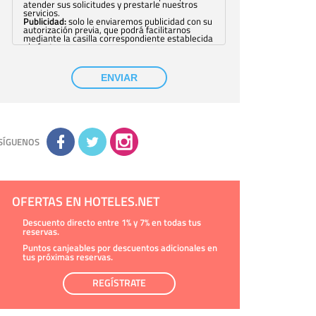
atender sus solicitudes y prestarle nuestros
servicios.
Publicidad:
solo le enviaremos publicidad con su
autorización previa, que podrá facilitarnos
mediante la casilla correspondiente establecida
al efecto.
Base Jurídica:
únicamente trataremos sus datos
con su consentimiento previo, que podrá
facilitarnos mediante la casilla correspondiente
ENVIAR
establecida al efecto.
Destinatarios:
con carácter general, sólo el
personal de nuestra entidad que esté
debidamente autorizado podrá tener
conocimiento de la información que le pedimos.
No se comunicarán datos a terceros.
Derechos:
tiene derecho a saber qué
información tenemos sobre usted, corregirla y
SÍGUENOS
eliminarla, tal y como se explica en la
información adicional disponible en nuestra
página web.
Información complementaria:
Puede consultar
la información adicional y detallada sobre cómo
tratamos sus datos en la
política de privacidad
OFERTAS EN HOTELES.NET
Descuento directo entre 1% y 7% en todas tus
reservas.
Puntos canjeables por descuentos adicionales en
tus próximas reservas.
REGÍSTRATE