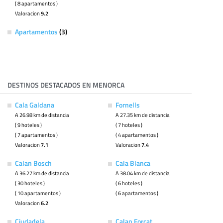
( 8 apartamentos )
Valoracion
9.2
Apartamentos
(3)
DESTINOS DESTACADOS EN MENORCA
Cala Galdana
Fornells
A 26.98 km de distancia
A 27.35 km de distancia
( 9 hoteles )
( 7 hoteles )
( 7 apartamentos )
( 4 apartamentos )
Valoracion
7.1
Valoracion
7.4
Calan Bosch
Cala Blanca
A 36.27 km de distancia
A 38.04 km de distancia
( 30 hoteles )
( 6 hoteles )
( 10 apartamentos )
( 6 apartamentos )
Valoracion
6.2
Ciudadela
Calan Forcat