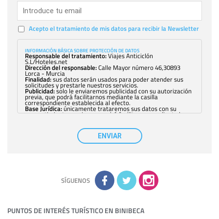
Acepto el tratamiento de mis datos para recibir la Newsletter
INFORMACIÓN BÁSICA SOBRE PROTECCIÓN DE DATOS
Responsable del tratamiento:
Viajes Anticiclón
S.L/Hoteles.net
Dirección del responsable:
Calle Mayor número 46,30893
Lorca - Murcia
Finalidad:
sus datos serán usados para poder atender sus
solicitudes y prestarle nuestros servicios.
Publicidad:
solo le enviaremos publicidad con su autorización
previa, que podrá facilitarnos mediante la casilla
correspondiente establecida al efecto.
Base Jurídica:
únicamente trataremos sus datos con su
consentimiento previo, que podrá facilitarnos mediante la
casilla correspondiente establecida al efecto.
Destinatarios:
con carácter general, sólo el personal de
nuestra entidad que esté debidamente autorizado podrá
ENVIAR
tener conocimiento de la información que le pedimos. No se
comunicarán datos a terceros.
Derechos:
tiene derecho a saber qué información tenemos
sobre usted, corregirla y eliminarla, tal y como se explica en
la información adicional disponible en nuestra página web.
Información complementaria:
Puede consultar la información
adicional y detallada sobre cómo tratamos sus datos en la
política de privacidad
SÍGUENOS
PUNTOS DE INTERÉS TURÍSTICO EN BINIBECA