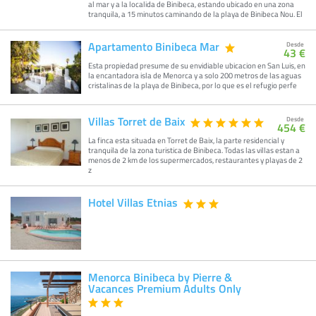
al mar y a la localida de Binibeca, estando ubicado en una zona
tranquila, a 15 minutos caminando de la playa de Binibeca Nou. El
Apartamento Binibeca Mar
Desde
43 €
Esta propiedad presume de su envidiable ubicacion en San Luis, en
la encantadora isla de Menorca y a solo 200 metros de las aguas
cristalinas de la playa de Binibeca, por lo que es el refugio perfe
Villas Torret de Baix
Desde
454 €
La finca esta situada en Torret de Baix, la parte residencial y
tranquila de la zona turistica de Binibeca. Todas las villas estan a
menos de 2 km de los supermercados, restaurantes y playas de 2
z
Hotel Villas Etnias
Menorca Binibeca by Pierre &
Vacances Premium Adults Only