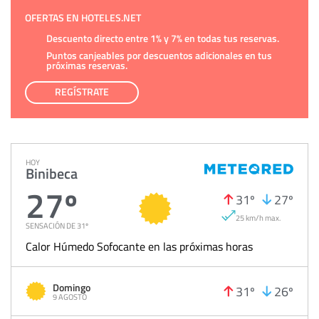
OFERTAS EN HOTELES.NET
Descuento directo entre 1% y 7% en todas tus reservas.
Puntos canjeables por descuentos adicionales en tus
próximas reservas.
REGÍSTRATE
HOY
Binibeca
27º
31º
27º
25 km/h max.
SENSACIÓN DE 31º
Calor Húmedo Sofocante en las próximas horas
Domingo
31º
26º
9 AGOSTO