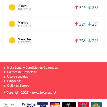
Lunes
31º
26º
10 AGOSTO
Martes
32º
26º
11 AGOSTO
Miercoles
33º
26º
12 AGOSTO
Nota Legal y Condiciones Generales
Política de Privacidad
Uso de cookies
Empresas
Quiénes Somos
© Copyrigth 2026 - www.hoteles.net
Compra