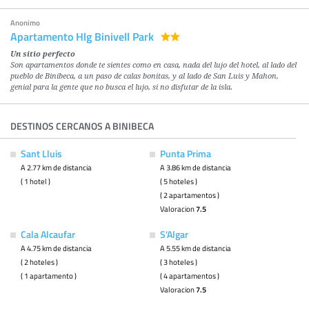
Anonimo
Apartamento Hlg Binivell Park
Un sitio perfecto
Son apartamentos donde te sientes como en casa, nada del lujo del hotel, al lado del
pueblo de Binibeca, a un paso de calas bonitas, y al lado de San Luis y Mahon,
genial para la gente que no busca el lujo, si no disfutar de la isla.
DESTINOS CERCANOS A BINIBECA
Sant Lluis
Punta Prima
A 2.77 km de distancia
A 3.86 km de distancia
( 1 hotel )
( 5 hoteles )
( 2 apartamentos )
Valoracion
7.5
Cala Alcaufar
S'Algar
A 4.75 km de distancia
A 5.55 km de distancia
( 2 hoteles )
( 3 hoteles )
( 1 apartamento )
( 4 apartamentos )
Valoracion
7.5