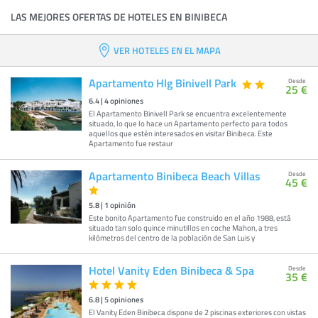
LAS MEJORES OFERTAS DE HOTELES EN BINIBECA
VER HOTELES EN EL MAPA
Apartamento Hlg Binivell Park
Desde
25 €
6.4
|
4
opiniones
El Apartamento Binivell Park se encuentra excelentemente
situado, lo que lo hace un Apartamento perfecto para todos
aquellos que estén interesados en visitar Binibeca. Este
Apartamento fue restaur
Apartamento Binibeca Beach Villas
Desde
45 €
5.8
|
1
opinión
Este bonito Apartamento fue construido en el año 1988, está
situado tan solo quince minutillos en coche Mahon, a tres
kilómetros del centro de la población de San Luis y
Hotel Vanity Eden Binibeca & Spa
Desde
35 €
6.8
|
5
opiniones
El Vanity Eden Binibeca dispone de 2 piscinas exteriores con vistas