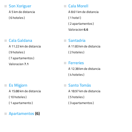
Son Xoriguer
Cala Morell
A 5 km de distancia
A 8.61 km de distancia
( 6 hoteles )
( 1 hotel )
( 2 apartamentos )
Valoracion
6.6
Cala Galdana
Santadria
A 11.22 km de distancia
A 11.83 km de distancia
( 9 hoteles )
( 2 hoteles )
( 7 apartamentos )
Ferreries
Valoracion
7.1
A 12.38 km de distancia
( 4 hoteles )
Es Migjorn
Santo Tomás
A 15.88 km de distancia
A 18.97 km de distancia
( 10 hoteles )
( 5 hoteles )
( 1 apartamento )
( 3 apartamentos )
Apartamentos
(6)