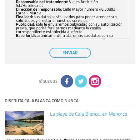
Responsable del tratamiento:
Viajes Anticiclón
S.L/Hoteles.net
Dirección del responsable:
Calle Mayor número 46,30893
Lorca - Murcia
Finalidad:
sus datos serán usados para poder atender sus
solicitudes y prestarle nuestros servicios.
Publicidad:
solo le enviaremos publicidad con su autorización
previa, que podrá facilitarnos mediante la casilla
correspondiente establecida al efecto.
Base Jurídica:
únicamente trataremos sus datos con su
consentimiento previo, que podrá facilitarnos mediante la
casilla correspondiente establecida al efecto.
Destinatarios:
con carácter general, sólo el personal de
nuestra entidad que esté debidamente autorizado podrá
ENVIAR
tener conocimiento de la información que le pedimos. No se
comunicarán datos a terceros.
Derechos:
tiene derecho a saber qué información tenemos
sobre usted, corregirla y eliminarla, tal y como se explica en
la información adicional disponible en nuestra página web.
Información complementaria:
Puede consultar la información
adicional y detallada sobre cómo tratamos sus datos en la
política de privacidad
SÍGUENOS
DISFRUTA CALA BLANCA COMO NUNCA
La playa de Cala Blanca, en Menorca