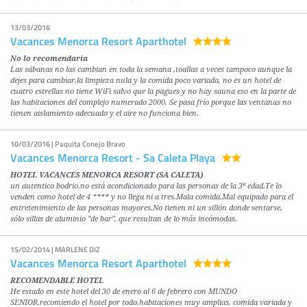
13/03/2016
Vacances Menorca Resort Aparthotel
No lo recomendaria
Las sábanas no las cambian en toda la semana ,toallas a veces tampoco aunque la
dejes para cambiar,la limpieza nula y la comida poco variada, no es un hotel de
cuatro estrellas no tiene WiFi salvo que la pagues y no hay sauna eso en la parte de
las habitaciones del complejo numerado 2000, Se pasa frío porque las ventanas no
tienen aislamiento adecuado y el aire no funciona bien.
10/03/2016 | Paquita Conejo Bravo
Vacances Menorca Resort - Sa Caleta Playa
HOTEL VACANCES MENORCA RESORT (SA CALETA)
un autentico bodrio.no está acondicionado para las personas de la 3ª edad.Te lo
venden como hotel de 4 **** y no llega ni a tres.Mala comida.Mal equipado para el
entretenimiento de las personas mayores.No tienen ni un sillón donde sentarse,
sólo sillas de aluminio "de bar", que resultan de lo más incómodas.
15/02/2014 | MARLENE DIZ
Vacances Menorca Resort Aparthotel
RECOMENDABLE HOTEL
He estado en este hotel del 30 de enero al 6 de febrero con MUNDO
SENIOR,recomiendo el hotel por todo,habitaciones muy amplias, comida variada y