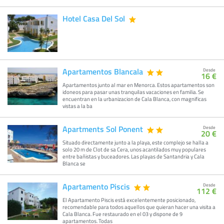
Hotel Casa Del Sol
Apartamentos Blancala
Desde
16 €
Apartamentos junto al mar en Menorca. Estos apartamentos son
idoneos para pasar unas tranquilas vacaciones en familia. Se
encuentran en la urbanizacion de Cala Blanca, con magnificas
vistas a la ba
Apartments Sol Ponent
Desde
20 €
Situado directamente junto a la playa, este complejo se halla a
solo 20 m de Clot de sa Cera, unos acantilados muy populares
entre bañistas y buceadores. Las playas de Santandria y Cala
Blanca se
Apartamento Piscis
Desde
112 €
El Apartamento Piscis está excelentemente posicionado,
recomendable para todos aquellos que quieran hacer una visita a
Cala Blanca. Fue restaurado en el 03 y dispone de 9
apartamentos. Todas