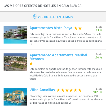
LAS MEJORES OFERTAS DE HOTELES EN CALA BLANCA
VER HOTELES EN EL MAPA
Apartamentos Vista Playa
Desde
31 €
Este complejo de vacaciones se encuentra a solo 50 metros de la
hermosa playa de Cala Blanca. Tambien esta a cinco minutos a pie
del centro y la parada de autobús, desde donde se puede llegar a
Ci
Apartamento Apartaments Maribel
Desde
24 €
Menorca
Este complejo de apartamentos de gestion familiar esta muy bien
situado entre dos bahias de arena fina y muy cerca de la animada
localidad de Cala Blanca. En la zona podra encontrar una gran
varied
Villas Amarillas
Desde
109 €
El complejo Villas Amarillas está situado en San Carrión, a 100
metros de la playa de Cala Blanca. Ofrece villas con vistas al mar y
jardín privado con piscina. Todas las vil