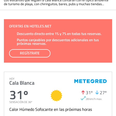
Los visitantes que lleguen a Cala Blanca contarán con el típico ambiente
de turismo de playa, con chiringuitos, bares, pubs y muchas tiendas...
OFERTAS EN HOTELES.NET
Descuento directo entre 1% y 7% en todas tus reservas.
Puntos canjeables por descuentos adicionales en tus
próximas reservas.
REGÍSTRATE
HOY
Cala Blanca
31º
31º
27º
28 km/h max.
SENSACIÓN DE 36º
Calor Húmedo Sofocante en las próximas horas