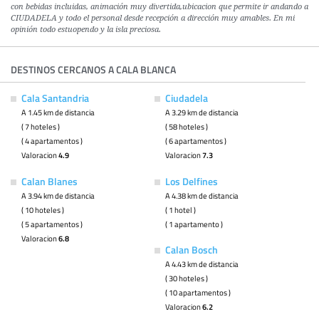
con bebidas incluidas, animación muy divertida,ubicacion que permite ir andando a
CIUDADELA y todo el personal desde recepción a dirección muy amables. En mi
opinión todo estuopendo y la isla preciosa.
DESTINOS CERCANOS A CALA BLANCA
Cala Santandria
Ciudadela
A 1.45 km de distancia
A 3.29 km de distancia
( 7 hoteles )
( 58 hoteles )
( 4 apartamentos )
( 6 apartamentos )
Valoracion
4.9
Valoracion
7.3
Calan Blanes
Los Delfines
A 3.94 km de distancia
A 4.38 km de distancia
( 10 hoteles )
( 1 hotel )
( 5 apartamentos )
( 1 apartamento )
Valoracion
6.8
Calan Bosch
A 4.43 km de distancia
( 30 hoteles )
( 10 apartamentos )
Valoracion
6.2