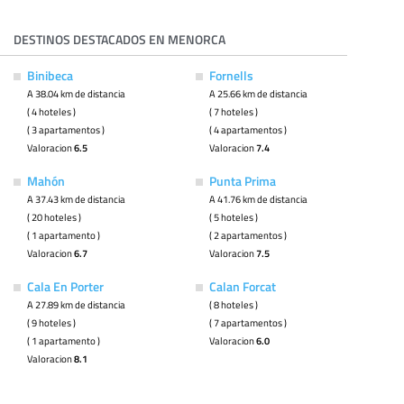
DESTINOS DESTACADOS EN MENORCA
Binibeca
Fornells
A 38.04 km de distancia
A 25.66 km de distancia
( 4 hoteles )
( 7 hoteles )
( 3 apartamentos )
( 4 apartamentos )
Valoracion
6.5
Valoracion
7.4
Mahón
Punta Prima
A 37.43 km de distancia
A 41.76 km de distancia
( 20 hoteles )
( 5 hoteles )
( 1 apartamento )
( 2 apartamentos )
Valoracion
6.7
Valoracion
7.5
Cala En Porter
Calan Forcat
A 27.89 km de distancia
( 8 hoteles )
( 9 hoteles )
( 7 apartamentos )
( 1 apartamento )
Valoracion
6.0
Valoracion
8.1