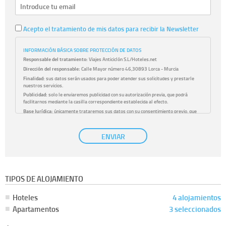
Acepto el tratamiento de mis datos para recibir la Newsletter
INFORMACIÓN BÁSICA SOBRE PROTECCIÓN DE DATOS
Responsable del tratamiento:
Viajes Anticiclón S.L/Hoteles.net
Dirección del responsable:
Calle Mayor número 46,30893 Lorca - Murcia
Finalidad:
sus datos serán usados para poder atender sus solicitudes y prestarle
nuestros servicios.
Publicidad:
solo le enviaremos publicidad con su autorización previa, que podrá
facilitarnos mediante la casilla correspondiente establecida al efecto.
Base Jurídica:
únicamente trataremos sus datos con su consentimiento previo, que
podrá facilitarnos mediante la casilla correspondiente establecida al efecto.
Destinatarios:
con carácter general, sólo el personal de nuestra entidad que esté
ENVIAR
debidamente autorizado podrá tener conocimiento de la información que le pedimos.
No se comunicarán datos a terceros.
Derechos:
tiene derecho a saber qué información tenemos sobre usted, corregirla y
eliminarla, tal y como se explica en la información adicional disponible en nuestra
página web.
Información complementaria:
Puede consultar la información adicional y detallada
TIPOS DE ALOJAMIENTO
sobre cómo tratamos sus datos en la
política de privacidad
Hoteles
4 alojamientos
Apartamentos
3 seleccionados