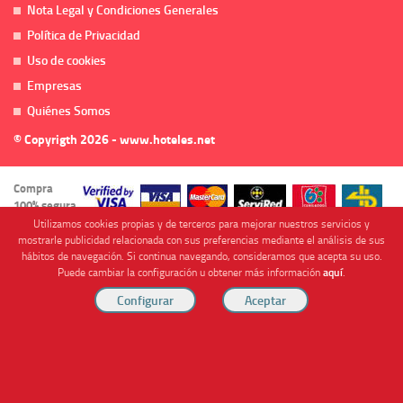
Nota Legal y Condiciones Generales
Política de Privacidad
Uso de cookies
Empresas
Quiénes Somos
© Copyrigth 2026 - www.hoteles.net
Compra
100% segura
Utilizamos cookies propias y de terceros para mejorar nuestros servicios y
mostrarle publicidad relacionada con sus preferencias mediante el análisis de sus
hábitos de navegación. Si continua navegando, consideramos que acepta su uso.
Puede cambiar la configuración u obtener más información
aquí
.
Cofinanciado por
Viajes Anticiclón, S.L. Agencia de Viajes Online - C.I. MU-107-2-25. C/ Mayor nº46 Bajo,
CP: 30893, Almendricos (Murcia, Spain).