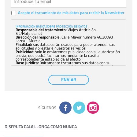
Acepto el tratamiento de mis datos para recibir la Newsletter
INFORMACIÓN BÁSICA SOBRE PROTECCIÓN DE DATOS
Responsable del tratamiento:
Viajes Anticiclón
S.L/Hoteles.net
Dirección del responsable:
Calle Mayor número 46,30893
Lorca - Murcia
Finalidad:
sus datos serán usados para poder atender sus
solicitudes y prestarle nuestros servicios.
Publicidad:
solo le enviaremos publicidad con su autorización
previa, que podrá facilitarnos mediante la casilla
correspondiente establecida al efecto.
Base Jurídica:
únicamente trataremos sus datos con su
consentimiento previo, que podrá facilitarnos mediante la
casilla correspondiente establecida al efecto.
Destinatarios:
con carácter general, sólo el personal de
nuestra entidad que esté debidamente autorizado podrá
ENVIAR
tener conocimiento de la información que le pedimos. No se
comunicarán datos a terceros.
Derechos:
tiene derecho a saber qué información tenemos
sobre usted, corregirla y eliminarla, tal y como se explica en
la información adicional disponible en nuestra página web.
Información complementaria:
Puede consultar la información
adicional y detallada sobre cómo tratamos sus datos en la
política de privacidad
SÍGUENOS
DISFRUTA CALA LLONGA COMO NUNCA