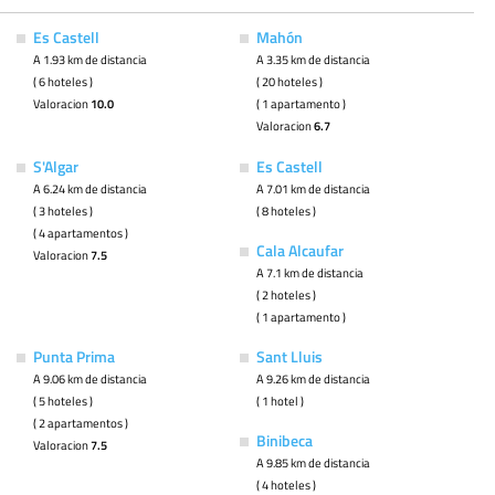
Es Castell
Mahón
A 1.93 km de distancia
A 3.35 km de distancia
( 6 hoteles )
( 20 hoteles )
Valoracion
10.0
( 1 apartamento )
Valoracion
6.7
S'Algar
Es Castell
A 6.24 km de distancia
A 7.01 km de distancia
( 3 hoteles )
( 8 hoteles )
( 4 apartamentos )
Cala Alcaufar
Valoracion
7.5
A 7.1 km de distancia
( 2 hoteles )
( 1 apartamento )
Punta Prima
Sant Lluis
A 9.06 km de distancia
A 9.26 km de distancia
( 5 hoteles )
( 1 hotel )
( 2 apartamentos )
Binibeca
Valoracion
7.5
A 9.85 km de distancia
( 4 hoteles )