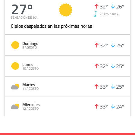
27º
32º
26º
26 km/h max.
SENSACIÓN DE 30º
Cielos despejados en las próximas horas
Domingo
32º
25º
9 AGOSTO
Lunes
32º
25º
10 AGOSTO
Martes
33º
25º
11 AGOSTO
Miercoles
33º
24º
12 AGOSTO