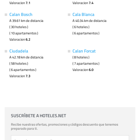
Valoracion
7.1
Valoracion
7.4
Calan Bosch
Cala Blanca
A 39.61 km de distancia
A 40.34 km de distancia
( 30 hoteles )
( 6 hoteles )
( 10 apartamentos )
( 6 apartamentos )
Valoracion
6.2
Ciudadela
Calan Forcat
A 42.18 km de distancia
( 8 hoteles )
( 58 hoteles )
( 7 apartamentos )
( 6 apartamentos )
Valoracion
6.0
Valoracion
7.3
SUSCRÍBETE A HOTELES.NET
Recibe nuestras ofertas, promociones y códigos descuento que tenemos
preparado para ti.