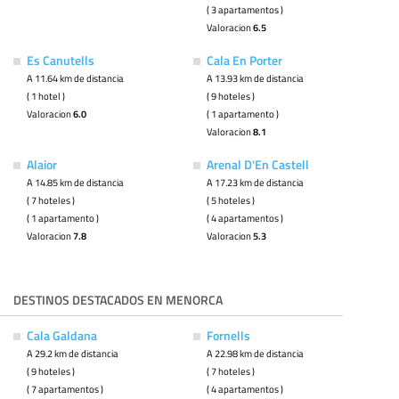
( 3 apartamentos )
Valoracion
6.5
Es Canutells
Cala En Porter
A 11.64 km de distancia
A 13.93 km de distancia
( 1 hotel )
( 9 hoteles )
Valoracion
6.0
( 1 apartamento )
Valoracion
8.1
Alaior
Arenal D'En Castell
A 14.85 km de distancia
A 17.23 km de distancia
( 7 hoteles )
( 5 hoteles )
( 1 apartamento )
( 4 apartamentos )
Valoracion
7.8
Valoracion
5.3
DESTINOS DESTACADOS EN MENORCA
Cala Galdana
Fornells
A 29.2 km de distancia
A 22.98 km de distancia
( 9 hoteles )
( 7 hoteles )
( 7 apartamentos )
( 4 apartamentos )