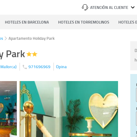
ATENCIÓN AL CLIENTE
HOTELES EN BARCELONA
HOTELES EN TORREMOLINOS
HOTELES E
os
Apartamento Holiday Park
y Park
D
h
)
971696969
Opina
Mallorca