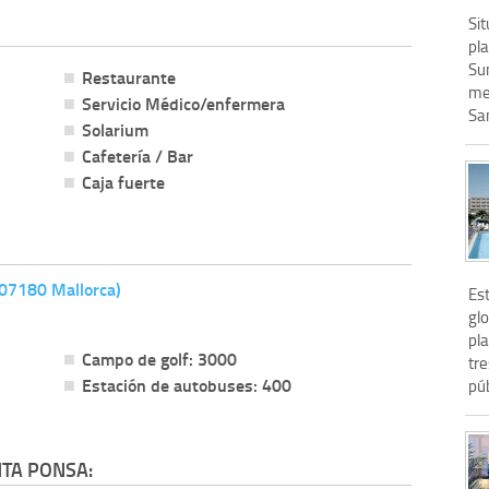
Si
pl
Sun
Restaurante
me
Servicio Médico/enfermera
San
Solarium
Cafetería / Bar
Caja fuerte
07180 Mallorca)
Est
gl
pla
Campo de golf: 3000
tr
Estación de autobuses: 400
púb
TA PONSA: