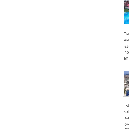
Es
es
las
in
en 
Es
sob
bon
go