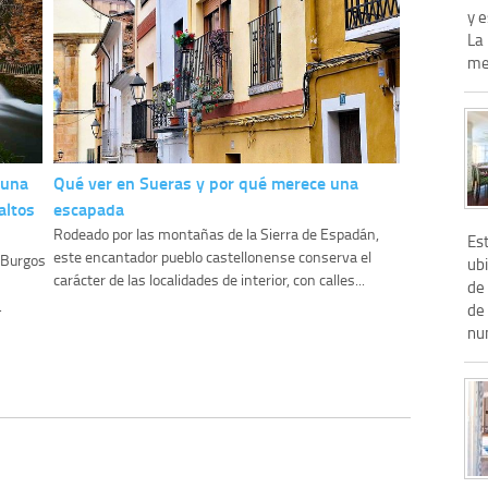
y e
La
met
 una
Qué ver en Sueras y por qué merece una
altos
escapada
Rodeado por las montañas de la Sierra de Espadán,
Est
este encantador pueblo castellonense conserva el
y Burgos
ub
carácter de las localidades de interior, con calles...
de
.
de
nu