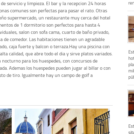
re
 de servicio y limpieza. El bar y la recepcion 24 horas
onas comunes son perfectas para pasar el rato. Otras
eño supermercado, un restaurante muy cerca del hotel
mentos de 1 dormitorio son perfectos para hasta 4
iduales, salon con sofa cama, cuarto de baño privado,
na de comedor. Las habitaciones tienen un agradable
ado, caja fuerte y balcon o terraza.Hay una piscina con
Est
alta calidad, que abre todo el dia y sirve platos variados.
ho
 nocturno para los huespedes, con concursos de
pl
da. Ademas los huespedes pueden jugar al billar o con
mi
sto de tiro. Igualmente hay un campo de golf a
púb
Es
si