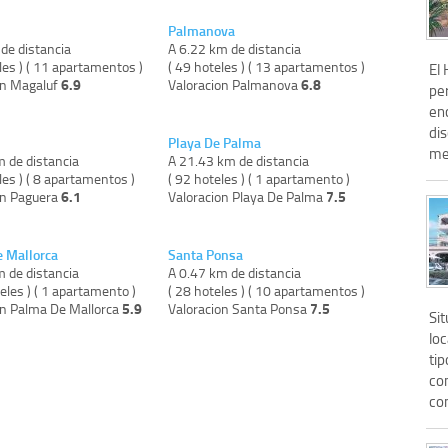
Palmanova
de distancia
A 6.22 km de distancia
les ) ( 11 apartamentos )
( 49 hoteles ) ( 13 apartamentos )
El
6.9
6.8
on Magaluf
Valoracion Palmanova
pe
en
di
Playa De Palma
me
m de distancia
A 21.43 km de distancia
les ) ( 8 apartamentos )
( 92 hoteles ) ( 1 apartamento )
6.1
7.5
on Paguera
Valoracion Playa De Palma
 Mallorca
Santa Ponsa
m de distancia
A 0.47 km de distancia
eles ) ( 1 apartamento )
( 28 hoteles ) ( 10 apartamentos )
5.9
7.5
on Palma De Mallorca
Valoracion Santa Ponsa
Sit
lo
tip
co
con