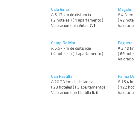
Cala Viñas
Magaluf
A 5.17 km de distancia
A 4.3 km 
( 2 hoteles ) ( 1 apartamento )
( 42 hote
7.1
Valoracion Cala Viñas
Valoraci
Camp De Mar
Paguera
A 5.67 km de distancia
A 3.49 k
( 4 hoteles ) ( 1 apartamento )
( 69 hote
Valoraci
Can Pastilla
Palma De
A 20.23 km de distancia
A 16.4 k
( 28 hoteles ) ( 3 apartamentos )
( 122 hot
6.5
Valoracion Can Pastilla
Valoraci