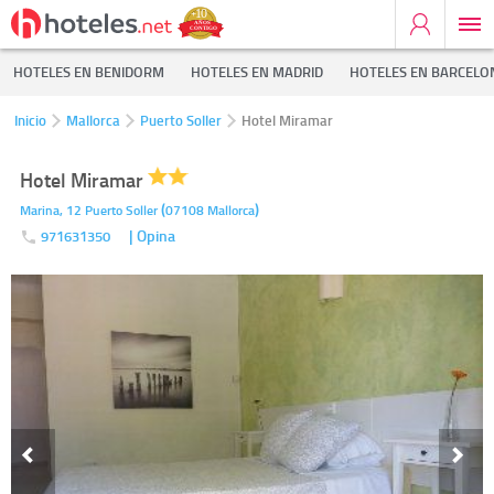
HOTELES EN BENIDORM
HOTELES EN MADRID
HOTELES EN BARCELO
Inicio
Mallorca
Puerto Soller
Hotel Miramar
Hotel Miramar
(
)
Marina, 12
Puerto Soller
07108
Mallorca
| Opina
971631350