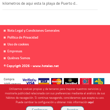
kilometros de aqui esta la playa de Puerto d...
Nota Legal y Condiciones Generales
Política de Privacidad
Uso de cookies
Empresas
Quiénes Somos
© Copyrigth 2026 - www.hoteles.net
Compra
100% segura
Utilizamos cookies propias y de terceros para mejorar nuestros servicios y
mostrarle publicidad relacionada con sus preferencias mediante el análisis de sus
hábitos de navegación. Si continua navegando, consideramos que acepta su uso.
Puede cambiar la configuración u obtener más información
aquí
.
Cofinanciado por