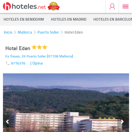
HOTELES EN BENIDORM
HOTELES EN MADRID
HOTELES EN BARCELO
Inicio
Mallorca
Puerto Soller
Hotel Eden
Hotel Eden
(
)
Es Traves, 26
Puerto Soller
07108
Mallorca
| Opina
9716316