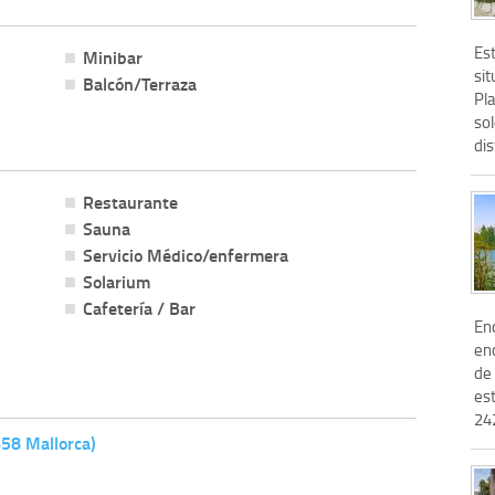
Es
Minibar
si
Balcón/Terraza
Pl
so
dis
Restaurante
Sauna
Servicio Médico/enfermera
Solarium
Cafetería / Bar
En
en
de 
es
242
458 Mallorca)