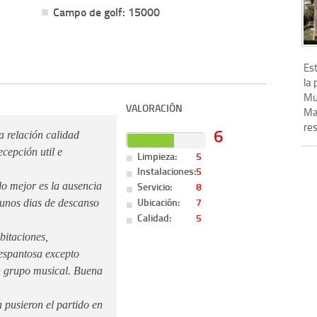
Campo de golf: 15000
Es
la 
Mu
VALORACIÓN
Ma
res
6
a relación calidad
cepción util e
Limpieza:
5
Instalaciones:
5
Servicio:
8
lo mejor es la ausencia
Ubicación:
7
 unos dias de descanso
Calidad:
5
bitaciones,
 espantosa excepto
n grupo musical. Buena
a pusieron el partido en