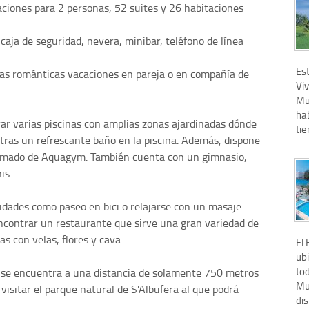
ciones para 2 personas, 52 suites y 26 habitaciones
caja de seguridad, nevera, minibar, teléfono de línea
Es
nas románticas vacaciones en pareja o en compañía de
Viv
Mu
hab
ar varias piscinas con amplias zonas ajardinadas dónde
tie
tras un refrescante baño en la piscina. Además, dispone
imado de Aquagym. También cuenta con un gimnasio,
is.
idades como paseo en bici o relajarse con un masaje.
encontrar un restaurante que sirve una gran variedad de
s con velas, flores y cava.
El
ubi
to
l se encuentra a una distancia de solamente 750 metros
Mu
 visitar el parque natural de S'Albufera al que podrá
dis