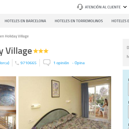
ATENCIÓN AL CLIENTE
HOTELES EN BARCELONA
HOTELES EN TORREMOLINOS
HOTELES E
en Holiday Village
 Village
D
h
)
9710665
1 opinión
-
Opina
lorca