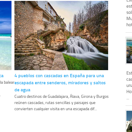
est
so
Mur
hot
Est
ca
4 pueblos con cascadas en España para una
cad
escapada entre senderos, miradores y saltos
la balear
una
de agua
Ho
.
Cuatro destinos de Guadalajara, Álava, Girona y Burgos
...
reúnen cascadas, rutas sencillas y paisajes que
convierten cualquier visita en una escapada dif...