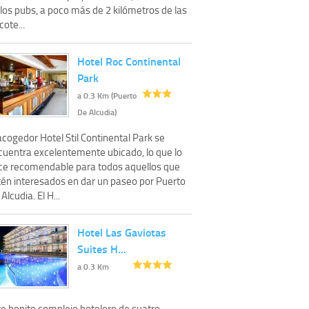
los pubs, a poco más de 2 kilómetros de las
cote...
Hotel Roc Continental
Park
a 0.3 Km (Puerto
De Alcudia)
acogedor Hotel Stil Continental Park se
cuentra excelentemente ubicado, lo que lo
ce recomendable para todos aquellos que
tén interesados en dar un paseo por Puerto
Alcudia. El H...
Hotel Las Gaviotas
Suites H…
a 0.3 Km
te bonito complejo hotelero de cuatro