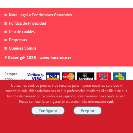
Nota Legal y Condiciones Generales
Política de Privacidad
Uso de cookies
Empresas
Quiénes Somos
© Copyrigth 2026 - www.hoteles.net
Compra
100% segura
Utilizamos cookies propias y de terceros para mejorar nuestros servicios y
mostrarle publicidad relacionada con sus preferencias mediante el análisis de sus
hábitos de navegación. Si continua navegando, consideramos que acepta su uso.
Puede cambiar la configuración u obtener más información
aquí
.
Cofinanciado por
Viajes Anticiclón, S.L. Agencia de Viajes Online - C.I. MU-107-2-25. C/ Mayor nº46 Bajo,
CP: 30893, Almendricos (Murcia, Spain).