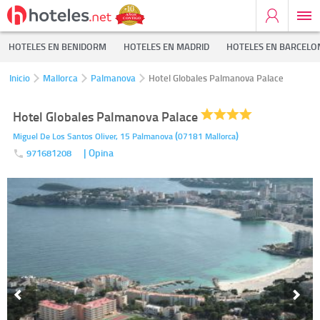
HOTELES EN BENIDORM
HOTELES EN MADRID
HOTELES EN BARCELO
Inicio
Mallorca
Palmanova
Hotel Globales Palmanova Palace
Hotel Globales Palmanova Palace
(
)
Miguel De Los Santos Oliver, 15
Palmanova
07181
Mallorca
| Opina
971681208