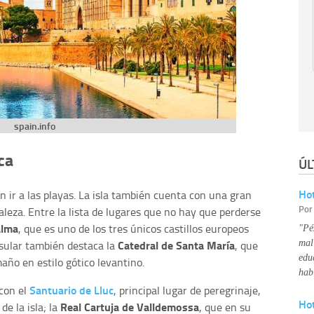
spain.info
ca
ÚL
Hot
n ir a las playas. La isla también cuenta con una gran
Po
leza. Entre la lista de lugares que no hay que perderse
alma
, que es uno de los tres únicos castillos europeos
"Pé
Catedral de Santa María
mal
insular también destaca la
, que
edu
ño en estilo gótico levantino.
hab
Santuario de Lluc
 con el
, principal lugar de peregrinaje,
Ho
Real Cartuja de Valldemossa
de la isla; la
, que en su