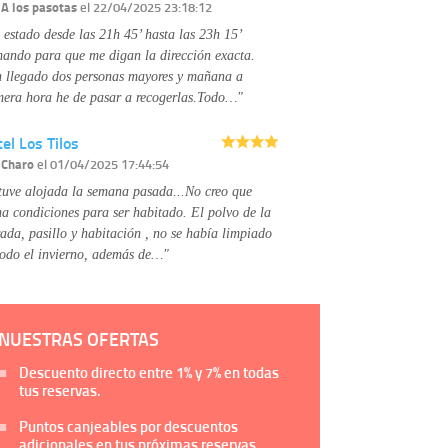
Información complementaria:
Puede consultar
r
A los pasotas
el 22/04/2025 23:18:12
la información adicional y detallada sobre cómo
 estado desde las 21h 45’ hasta las 23h 15’
tratamos sus datos en la
política de privacidad
mando para que me digan la dirección exacta.
 llegado dos personas mayores y mañana a
mera hora he de pasar a recogerlas.Todo…"
el Los Tilos
r
Charo
el 01/04/2025 17:44:54
tuve alojada la semana pasada...No creo que
na condiciones para ser habitado. El polvo de la
rada, pasillo y habitación , no se había limpiado
todo el invierno, además de…"
NUESTRAS OFERTAS
Descuento directo entre
1%
y
7%
en todas
tus reservas.
Puntos canjeables por descuentos
adicionales en tus próximas reservas.