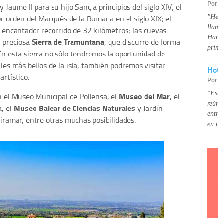
Po
 Jaume II para su hijo Sanç a principios del siglo XIV; el
"He
r orden del Marqués de la Romana en el siglo XIX; el
lla
 encantador recorrido de 32 kilómetros; las cuevas
Han
Sierra de Tramuntana
a preciosa
, que discurre de forma
pri
. En esta sierra no sólo tendremos la oportunidad de
les más bellos de la isla, también podremos visitar
Hot
artístico.
Po
"Es
Museo del Mar
n el Museo Municipal de Pollensa, el
, el
reú
Museo Balear de Ciencias Naturales
a, el
y Jardín
ent
iramar, entre otras muchas posibilidades.
en 