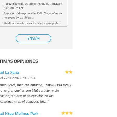
Responsable del tratamiento:
Viajes Anticiclón
S.L/Hoteles.net
Dirección del responsable:
Calle Mayor número
46,30893 Lorca - Murcia
Finalidad:
sus datos serán usados para poder
atender sus solicitudes y prestarle nuestros
servicios.
Publicidad:
solo le enviaremos publicidad con su
ENVIAR
autorización previa, que podrá facilitarnos
mediante la casilla correspondiente
establecida al efecto.
Base Jurídica:
únicamente trataremos sus datos
TIMAS OPINIONES
con su consentimiento previo, que podrá
facilitarnos mediante la casilla correspondiente
establecida al efecto.
el La Xana
Destinatarios:
con carácter general, sólo el
r
el 27/09/2025 23:10:13
personal de nuestra entidad que esté
debidamente autorizado podrá tener
simo hotel, limpieza ninguna, inmovilisrio roto y
conocimiento de la información que le pedimos.
No se comunicarán datos a terceros.
 arrerglo, dueñas con Mal carácter y sin
Derechos:
tiene derecho a saber qué
cación, sin aire ni calefacción en las
información tenemos sobre usted, corregirla y
itaciones ni en el comedor, las…"
eliminarla, tal y como se explica en la
información adicional disponible en nuestra
tel Htop Molinos Park
página web.