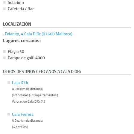
Solarium
Cafetería / Bar
LOCALIZACIÓN
. Felanitx, 4 Cala D'Or (07660 Mallorca)
Lugares cercanos:
Playa: 30
Campo de golf: 4000
OTROS DESTINOS CERCANOS A CALA D'OR:
Cala D'Or
A 0.88 km de distancia
( 85 hoteles ) ( 10 apartamentos )
Valoracion Cala D'Or
7.7
Cala Ferrera
A 0.47 km de distancia
( 4 hoteles )