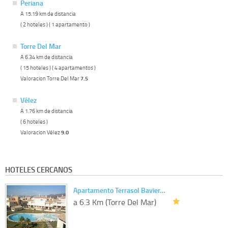
Periana
A 15.19 km de distancia
( 2 hoteles ) ( 1 apartamento )
Torre Del Mar
A 6.34 km de distancia
( 15 hoteles ) ( 4 apartamentos )
Valoracion Torre Del Mar
7.5
Vélez
A 1.76 km de distancia
( 6 hoteles )
Valoracion Vélez
9.0
HOTELES CERCANOS
Apartamento Terrasol Bavier…
a 6.3 Km (Torre Del Mar)