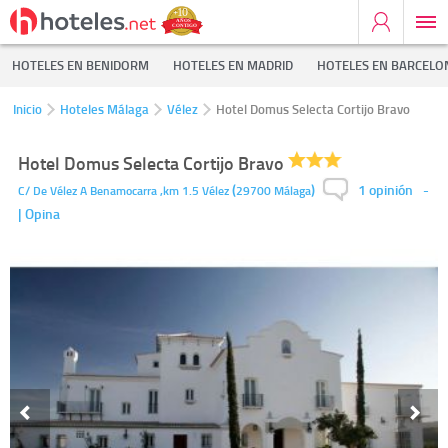
HOTELES EN BENIDORM
HOTELES EN MADRID
HOTELES EN BARCELO
Inicio
Hoteles Málaga
Vélez
Hotel Domus Selecta Cortijo Bravo
Hotel Domus Selecta Cortijo Bravo
1 opinión
(
)
-
C/ De Vélez A Benamocarra ,km 1.5
Vélez
29700
Málaga
| Opina