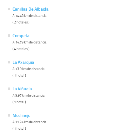
Canillas De Albaida
A 14.48 km de distancia
( 2 hoteles )
Competa
A 14.79 km de distancia
( 4 hoteles )
La Axarquia
A 13.9 km de distancia
( 1 hotel )
La Viñuela
A 9.97 km de distancia
( 1 hotel )
Moclinejo
A 11.24 km de distancia
( 1 hotel )