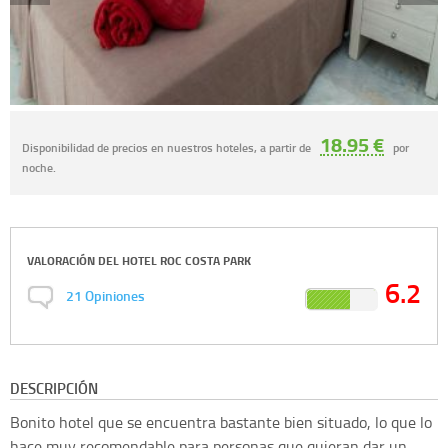
18.95 €
Disponibilidad de precios en nuestros hoteles, a partir de
por
noche.
VALORACIÓN DEL
HOTEL ROC COSTA PARK
6.2
21
Opiniones
DESCRIPCIÓN
Bonito hotel que se encuentra bastante bien situado, lo que lo
hace muy recomendable para personas que quieran dar un