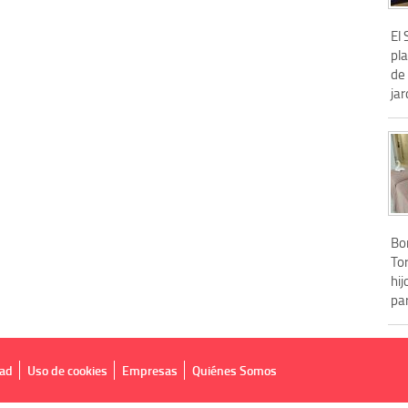
El 
pl
de 
jar
Bon
Tor
hij
pa
dad
Uso de cookies
Empresas
Quiénes Somos