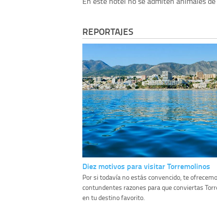
En este hotel no se admiten animales de
REPORTAJES
Diez motivos para visitar Torremolinos
Por si todavía no estás convencido, te ofrecemo
contundentes razones para que conviertas Tor
en tu destino favorito.