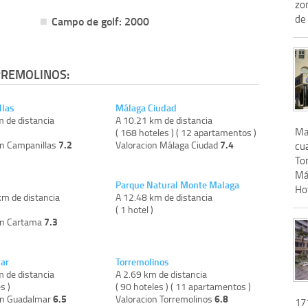
zo
de 
Campo de golf: 2000
RREMOLINOS:
llas
Málaga Ciudad
m de distancia
A 10.21 km de distancia
Ma
)
( 168 hoteles ) ( 12 apartamentos )
7.2
7.4
on Campanillas
Valoracion Málaga Ciudad
cua
To
Má
Parque Natural Monte Malaga
Hot
km de distancia
A 12.48 km de distancia
)
( 1 hotel )
7.3
on Cartama
ar
Torremolinos
m de distancia
A 2.69 km de distancia
s )
( 90 hoteles ) ( 11 apartamentos )
6.5
6.8
on Guadalmar
Valoracion Torremolinos
171