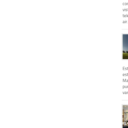
con
vis
tel
air.
Est
est
Ma
pun
var