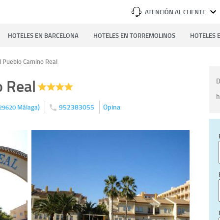
ATENCIÓN AL CLIENTE
HOTELES EN BARCELONA
HOTELES EN TORREMOLINOS
HOTELES E
l Pueblo Camino Real
 Real
D
h
)
952383055
Opina
29620
Málaga