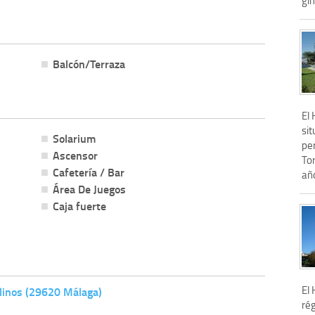
Balcón/Terraza
El
sit
Solarium
pe
Ascensor
Tor
Cafetería / Bar
año
Área De Juegos
Caja fuerte
El 
olinos (29620 Málaga)
ré