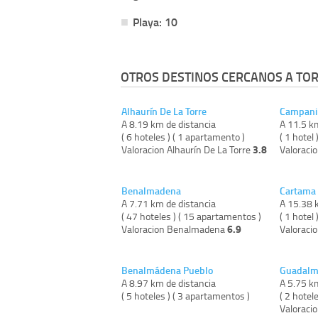
Playa: 10
OTROS DESTINOS CERCANOS A TO
Alhaurín De La Torre
Campani
A 8.19 km de distancia
A 11.5 k
( 6 hoteles ) ( 1 apartamento )
( 1 hotel 
3.8
Valoracion Alhaurín De La Torre
Valoraci
Benalmadena
Cartama
A 7.71 km de distancia
A 15.38 
( 47 hoteles ) ( 15 apartamentos )
( 1 hotel 
6.9
Valoracion Benalmadena
Valoraci
Benalmádena Pueblo
Guadalm
A 8.97 km de distancia
A 5.75 k
( 5 hoteles ) ( 3 apartamentos )
( 2 hotele
Valoraci