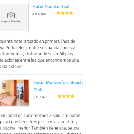
Hotel Puente Real
a 0.6 Km
elente hotel situado en primera línea de
ya.Podrá elegir entre sus habitaciones y
artamentos y disfrutar de sus múltiples
stalaciones entre las que encontramos una
cina exterior.
Hotel Marconfort Beach
Club
a 0.7 Km
nito hotel de Torremolinos a solo 2 minutos
playa que tiene tres piscinas al aire libre y
 piscina interior. También tiene spa, sauna,
nasio, bañera de hidromasaje y wi-fi gratis.