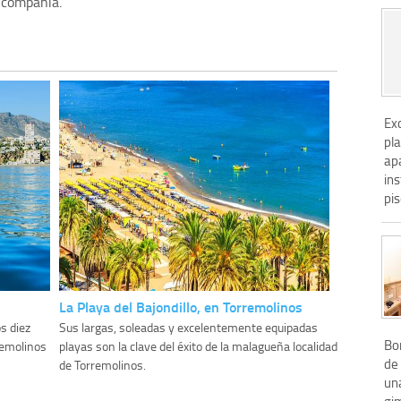
 compañia.
Exc
pla
ap
in
pis
La Playa del Bajondillo, en Torremolinos
s diez
Sus largas, soleadas y excelentemente equipadas
Bo
remolinos
playas son la clave del éxito de la malagueña localidad
de 
de Torremolinos.
una
gim