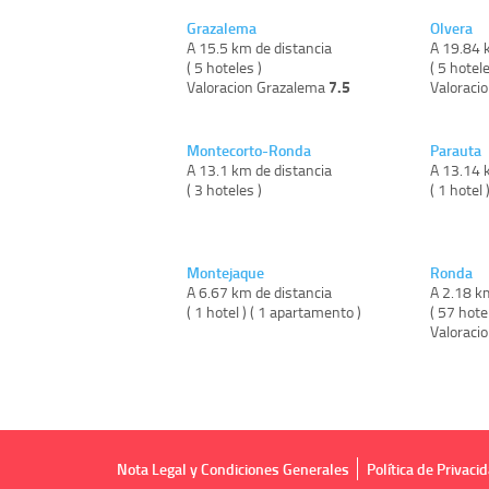
Grazalema
Olvera
A 15.5 km de distancia
A 19.84 
( 5 hoteles )
( 5 hotele
7.5
Valoracion Grazalema
Valoraci
Montecorto-Ronda
Parauta
A 13.1 km de distancia
A 13.14 
( 3 hoteles )
( 1 hotel 
Montejaque
Ronda
A 6.67 km de distancia
A 2.18 k
( 1 hotel ) ( 1 apartamento )
( 57 hote
Valoraci
Nota Legal y Condiciones Generales
Política de Privaci