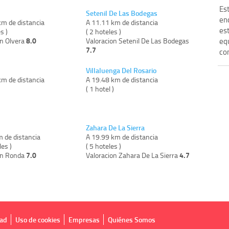
Es
Setenil De Las Bodegas
en
km de distancia
A 11.11 km de distancia
es
s )
( 2 hoteles )
8.0
eq
on Olvera
Valoracion Setenil De Las Bodegas
7.7
com
Villaluenga Del Rosario
km de distancia
A 19.48 km de distancia
)
( 1 hotel )
Zahara De La Sierra
m de distancia
A 19.99 km de distancia
les )
( 5 hoteles )
7.0
4.7
on Ronda
Valoracion Zahara De La Sierra
dad
Uso de cookies
Empresas
Quiénes Somos