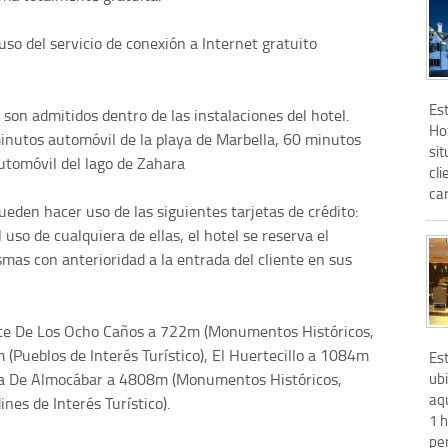
so del servicio de conexión a Internet gratuito
Est
on admitidos dentro de las instalaciones del hotel.
Ho
inutos automóvil de la playa de Marbella, 60 minutos
sit
utomóvil del lago de Zahara
cli
car
eden hacer uso de las siguientes tarjetas de crédito:
uso de cualquiera de ellas, el hotel se reserva el
mas con anterioridad a la entrada del cliente en sus
te De Los Ocho Caños a 722m (Monumentos Históricos,
m (Pueblos de Interés Turístico), El Huertecillo a 1084m
Es
ub
ta De Almocábar a 4808m (Monumentos Históricos,
aq
nes de Interés Turístico).
1 
per