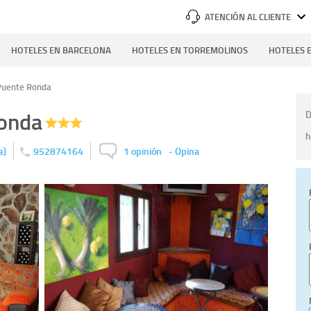
ATENCIÓN AL CLIENTE
HOTELES EN BARCELONA
HOTELES EN TORREMOLINOS
HOTELES E
 Puente Ronda
Ronda
D
h
)
952874164
1 opinión
-
Opina
a