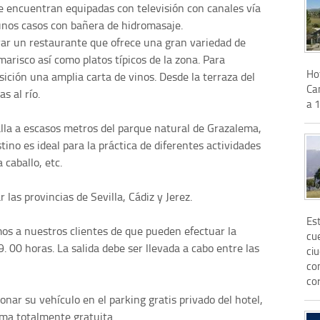
se encuentran equipadas con televisión con canales vía
gunos casos con bañera de hidromasaje.
ar un restaurante que ofrece una gran variedad de
marisco así como platos típicos de la zona. Para
Hot
ición una amplia carta de vinos. Desde la terraza del
Ca
s al río.
a 
alla a escasos metros del parque natural de Grazalema,
stino es ideal para la práctica de diferentes actividades
 caballo, etc.
as provincias de Sevilla, Cádiz y Jerez.
Es
mos a nuestros clientes de que pueden efectuar la
cue
9. 00 horas. La salida debe ser llevada a cabo entre las
ci
co
cor
nar su vehículo en el parking gratis privado del hotel,
rma totalmente gratuita.