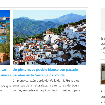
Tra
ci
Est
una
itar
Un pintoresco pueblo blanco con pasado
s únicas
bereber en la Serranía de Ronda
En pleno corazón verde del Valle del río Genal, los
amantes de la naturaleza, la aventura y del buen
 por qué
comer, encontrarán aquí un destino perfecto para ...
ro
El 
cen
pri