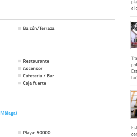
pl
el 
Balcón/Terraza
Tra
Restaurante
po
Ascensor
Est
Cafetería / Bar
fué
Caja fuerte
 Málaga)
Es
Playa: 50000
ce