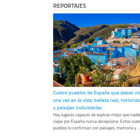
REPORTAJES
Cuatro pueblos de España que debes vis
una vez en la vida: belleza real, historia
y paisajes inolvidables
Hay lugares capaces de explicar mejor que nadie
viajar por España nunca decepciona. Estos cuat
pueblos lo confirman con paisajes, memoria y ...