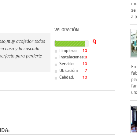
mu
se
a p
VALORACIÓN
9
ioso,muy acojedor todos
en casa y la cascada
Limpieza:
10
 perfecto para perderte
Instalaciones:
8
Servicio:
10
En 
Ubicación:
7
fab
Calidad:
10
pl
fa
un
NDA: