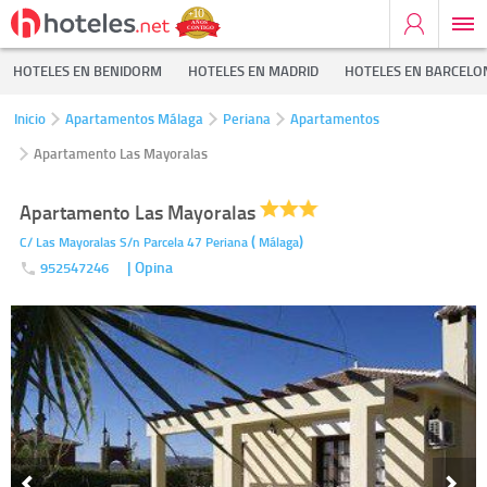
HOTELES EN BENIDORM
HOTELES EN MADRID
HOTELES EN BARCELO
Inicio
Apartamentos Málaga
Periana
Apartamentos
Apartamento Las Mayoralas
Apartamento Las Mayoralas
(
)
C/ Las Mayoralas S/n Parcela 47
Periana
Málaga
| Opina
952547246