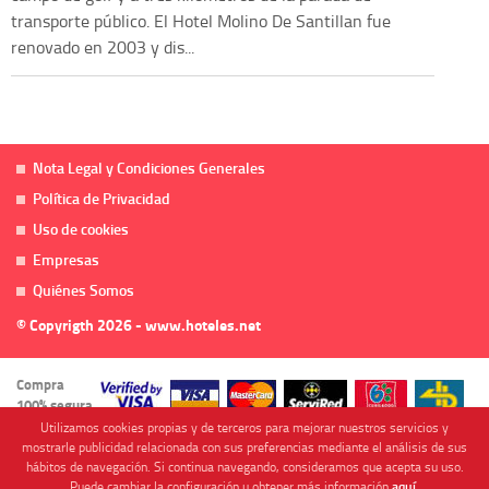
transporte público. El Hotel Molino De Santillan fue
renovado en 2003 y dis...
Nota Legal y Condiciones Generales
Política de Privacidad
Uso de cookies
Empresas
Quiénes Somos
© Copyrigth 2026 - www.hoteles.net
Compra
100% segura
Utilizamos cookies propias y de terceros para mejorar nuestros servicios y
mostrarle publicidad relacionada con sus preferencias mediante el análisis de sus
hábitos de navegación. Si continua navegando, consideramos que acepta su uso.
Puede cambiar la configuración u obtener más información
aquí
.