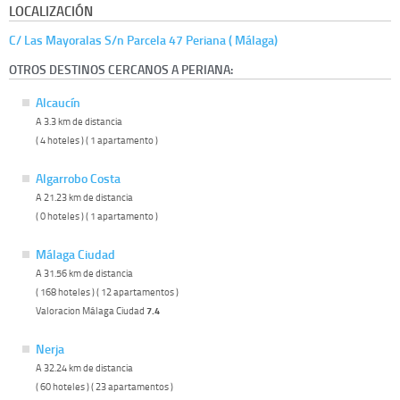
LOCALIZACIÓN
C/ Las Mayoralas S/n Parcela 47 Periana ( Málaga)
OTROS DESTINOS CERCANOS A PERIANA:
Alcaucín
A 3.3 km de distancia
( 4 hoteles ) ( 1 apartamento )
Algarrobo Costa
A 21.23 km de distancia
( 0 hoteles ) ( 1 apartamento )
Málaga Ciudad
A 31.56 km de distancia
( 168 hoteles ) ( 12 apartamentos )
Valoracion Málaga Ciudad
7.4
Nerja
A 32.24 km de distancia
( 60 hoteles ) ( 23 apartamentos )