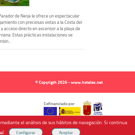
Parador de Nerja le ofrece un espectacular
jamiento con preciosas vistas a la Costa del
 y acceso directo en ascensor a la playa de
riana. Estas prácticas instalaciones se
bin...
© Copyrigth 2026 - www.hoteles.net
Cofinanciado por
 mediante el análisis de sus hábitos de navegación. Si continua
uí
.
ndricos (Murcia, Spain).