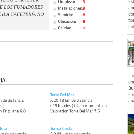
Es
Limpieza:
9
UE LOS FUMADORES
and
Instalaciones:
9
do
Servicio:
8
(LA CAFETERÍA NO
tie
Ubicación:
8
en
Calidad:
9
Lu
JA:
dor
Bu
co
Torre Del Mar
m de distancia
A 20.18 km de distancia
ap
s )
( 15 hoteles ) ( 4 apartamentos )
6.8
7.5
n Frigiliana
Valoracion Torre Del Mar
dura
Torrox Costa
km de distancia
A 9.65 km de distancia