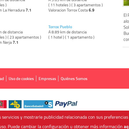
les )
( 11 hoteles ) ( 3 apartamentos )
7.1
6.9
on La Herradura
Valoracion Torrox Costa
El 
alo
Torrox Pueblo
Sol
m de distancia
A 8.89 km de distancia
Bur
les ) ( 23 apartamentos )
( 1 hotel ) ( 1 apartamento )
com
7.1
on Nerja
dad
Uso de cookies
Empresas
Quiénes Somos
 servicios y mostrarle publicidad relacionada con sus preferencias
aq
so. Puede cambiar la configuración u obtener más información
 Agencia de Viajes Online - C.I. MU-107-2-25. C/ Mayor nº46 Bajo, CP: 30893, Alme