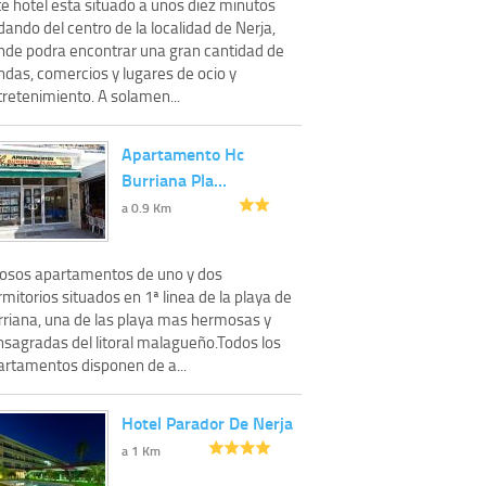
te hotel esta situado a unos diez minutos
ando del centro de la localidad de Nerja,
nde podra encontrar una gran cantidad de
ndas, comercios y lugares de ocio y
tretenimiento. A solamen...
Apartamento Hc
Burriana Pla…
a 0.9 Km
josos apartamentos de uno y dos
mitorios situados en 1ª linea de la playa de
rriana, una de las playa mas hermosas y
nsagradas del litoral malagueño.Todos los
artamentos disponen de a...
Hotel Parador De Nerja
a 1 Km