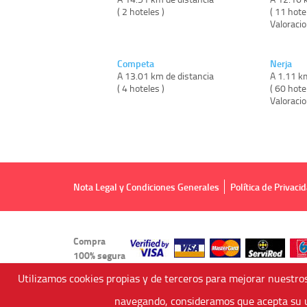
( 2 hoteles )
( 11 hote
Valoraci
Competa
Nerja
A 13.01 km de distancia
A 1.11 k
( 4 hoteles )
( 60 hote
Valoraci
Nota Legal y Condiciones Generales
Política de Privaci
Compra
100% segura
Utilizamos cookies propias y de terceros para mejorar nuestros
navegando, consideramos que acepta su u
Viajes Anticiclón, S.L.