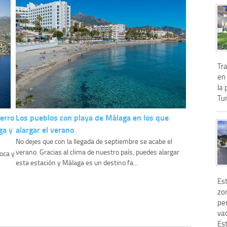
Tra
en
la
Tur
erro
Los pueblos con playa de Málaga en los que
ga y
alargar el verano
No dejes que con la llegada de septiembre se acabe el
verano. Gracias al clima de nuestro país, puedes alargar
oca y
esta estación y Málaga es un destino fa...
Es
zo
pe
va
Es