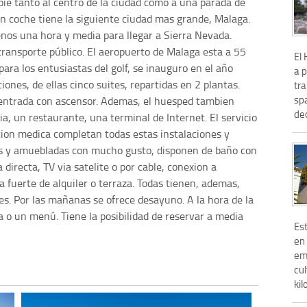
 pie tanto al centro de la ciudad como a una parada de
n coche tiene la siguiente ciudad mas grande, Malaga.
os una hora y media para llegar a Sierra Nevada.
transporte público. El aeropuerto de Malaga esta a 55
El
para los entusiastas del golf, se inauguro en el año
a p
ones, de ellas cinco suites, repartidas en 2 plantas.
tra
sp
e entrada con ascensor. Ademas, el huesped tambien
dec
ia, un restaurante, una terminal de Internet. El servicio
cion medica completan todas estas instalaciones y
as y amuebladas con mucho gusto, disponen de baño con
 directa, TV via satelite o por cable, conexion a
a fuerte de alquiler o terraza. Todas tienen, ademas,
es. Por las mañanas se ofrece desayuno. A la hora de la
ta o un menú. Tiene la posibilidad de reservar a media
Es
en 
em
cul
kil