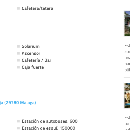
Cafetera/tetera
Es
Solarium
zo
Ascensor
un
Cafetería / Bar
bar
Caja fuerte
púb
ja (29780 Málaga)
Est
Estación de autobuses: 600
tur
Estación de esquí: 150000
bah