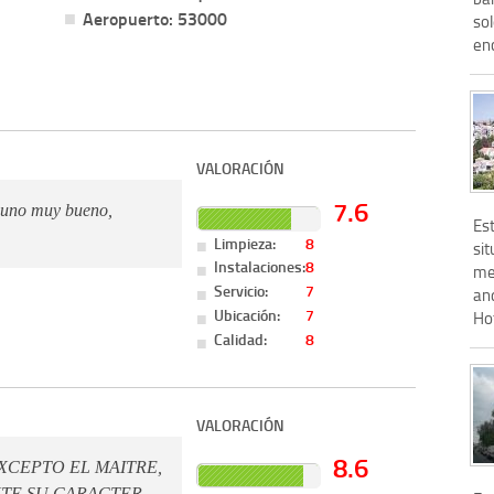
Aeropuerto: 53000
so
enc
VALORACIÓN
7.6
ayuno muy bueno,
Est
Limpieza:
8
si
Instalaciones:
8
me
Servicio:
7
and
Ubicación:
7
Hot
Calidad:
8
VALORACIÓN
8.6
XCEPTO EL MAITRE,
TE SU CARACTER.