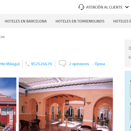
ATENCIÓN AL CLIENTE
HOTELES EN BARCELONA
HOTELES EN TORREMOLINOS
HOTELES E
cos
D
h
)
952526670
2 opiniones
-
Opina
780
Málaga