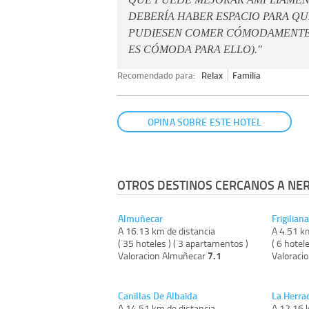
DEBERÍA HABER ESPACIO PARA Q
PUDIESEN COMER CÓMODAMENTE 
ES CÓMODA PARA ELLO)."
Recomendado para:
Relax
Familia
OPINA SOBRE ESTE HOTEL
OTROS DESTINOS CERCANOS A NER
Almuñecar
Frigiliana
A 16.13 km de distancia
A 4.51 k
( 35 hoteles ) ( 3 apartamentos )
( 6 hotele
7.1
Valoracion Almuñecar
Valoracio
Canillas De Albaida
La Herra
A 14.51 km de distancia
A 12.16 