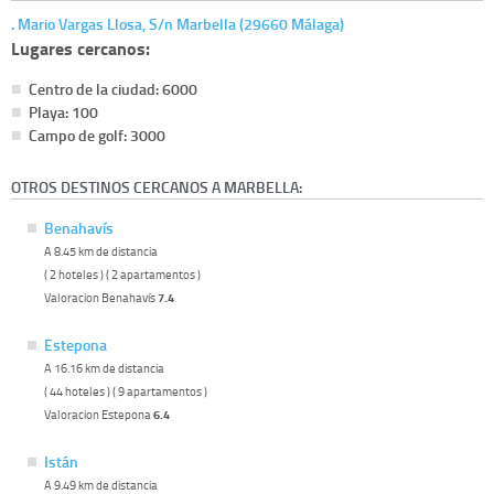
. Mario Vargas Llosa, S/n Marbella (29660 Málaga)
Lugares cercanos:
Centro de la ciudad: 6000
Playa: 100
Campo de golf: 3000
OTROS DESTINOS CERCANOS A MARBELLA:
Benahavís
A 8.45 km de distancia
( 2 hoteles ) ( 2 apartamentos )
Valoracion Benahavís
7.4
Estepona
A 16.16 km de distancia
( 44 hoteles ) ( 9 apartamentos )
Valoracion Estepona
6.4
Istán
A 9.49 km de distancia