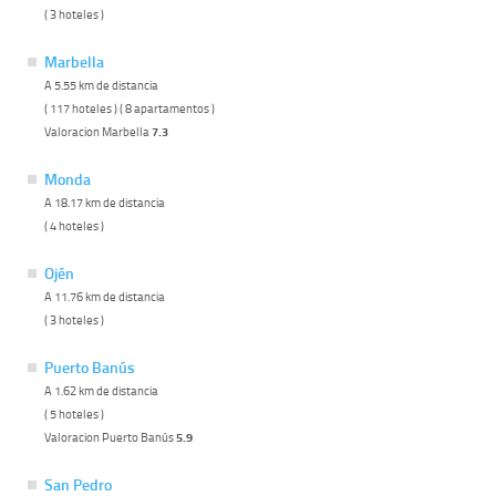
( 3 hoteles )
Marbella
A 5.55 km de distancia
( 117 hoteles ) ( 8 apartamentos )
Valoracion Marbella
7.3
Monda
A 18.17 km de distancia
( 4 hoteles )
Ojén
A 11.76 km de distancia
( 3 hoteles )
Puerto Banús
A 1.62 km de distancia
( 5 hoteles )
Valoracion Puerto Banús
5.9
San Pedro