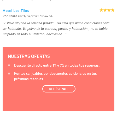
Hotel Los Tilos
Por
Charo
el 01/04/2025 17:44:54
"Estuve alojada la semana pasada...No creo que reúna condiciones para
ser habitado. El polvo de la entrada, pasillo y habitación , no se había
limpiado en todo el invierno, además de…"
NUESTRAS OFERTAS
Descuento directo entre
1%
y
7%
en todas tus reservas.
Puntos canjeables por descuentos adicionales en tus
próximas reservas.
REGÍSTRATE