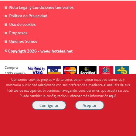
Nota Legal y Condiciones Generales
Política de Privacidad
Uso de cookies
Empresas
Quiénes Somos
© Copyrigth 2026 - www.hoteles.net
Compra
100% segura
Utilizamos cookies propias y de terceros para mejorar nuestros servicios y
mostrarle publicidad relacionada con sus preferencias mediante el análisis de sus
hábitos de navegación. Si continua navegando, consideramos que acepta su uso.
Puede cambiar la configuración u obtener más información
aquí
.
Cofinanciado por
Viajes Anticiclón, S.L. Agencia de Viajes Online - C.I. MU-107-2-25. C/ Mayor nº46 Bajo,
CP: 30893, Almendricos (Murcia, Spain).