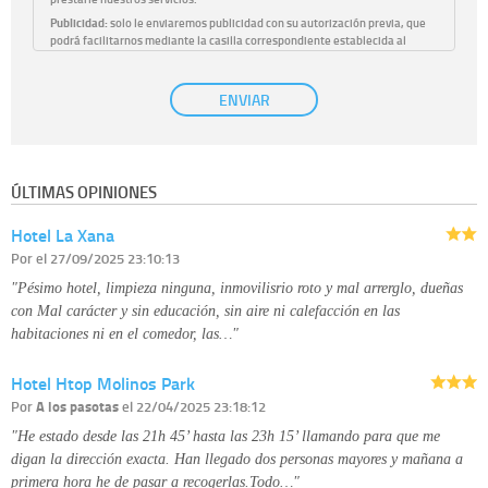
Publicidad:
solo le enviaremos publicidad con su autorización previa, que
podrá facilitarnos mediante la casilla correspondiente establecida al
efecto.
Base Jurídica:
únicamente trataremos sus datos con su consentimiento
ENVIAR
previo, que podrá facilitarnos mediante la casilla correspondiente
establecida al efecto.
Destinatarios:
con carácter general, sólo el personal de nuestra entidad
que esté debidamente autorizado podrá tener conocimiento de la
información que le pedimos. No se comunicarán datos a terceros.
ÚLTIMAS OPINIONES
Derechos:
tiene derecho a saber qué información tenemos sobre usted,
corregirla y eliminarla, tal y como se explica en la información adicional
Hotel La Xana
disponible en nuestra página web.
Información complementaria:
Puede consultar la información adicional y
Por
el 27/09/2025 23:10:13
detallada sobre cómo tratamos sus datos en la
política de privacidad
"Pésimo hotel, limpieza ninguna, inmovilisrio roto y mal arrerglo, dueñas
con Mal carácter y sin educación, sin aire ni calefacción en las
habitaciones ni en el comedor, las…"
Hotel Htop Molinos Park
Por
A los pasotas
el 22/04/2025 23:18:12
"He estado desde las 21h 45’ hasta las 23h 15’ llamando para que me
digan la dirección exacta. Han llegado dos personas mayores y mañana a
primera hora he de pasar a recogerlas.Todo…"