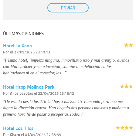
Base Jurídica:
únicamente trataremos sus datos con su consentimiento
ENVIAR
previo, que podrá facilitarnos mediante la casilla correspondiente
establecida al efecto.
Destinatarios:
con carácter general, sólo el personal de nuestra entidad
que esté debidamente autorizado podrá tener conocimiento de la
información que le pedimos. No se comunicarán datos a terceros.
ÚLTIMAS OPINIONES
Derechos:
tiene derecho a saber qué información tenemos sobre usted,
corregirla y eliminarla, tal y como se explica en la información adicional
Hotel La Xana
disponible en nuestra página web.
Información complementaria:
Puede consultar la información adicional y
Por
el 27/09/2025 23:10:13
detallada sobre cómo tratamos sus datos en la
política de privacidad
"Pésimo hotel, limpieza ninguna, inmovilisrio roto y mal arrerglo, dueñas
con Mal carácter y sin educación, sin aire ni calefacción en las
habitaciones ni en el comedor, las…"
Hotel Htop Molinos Park
Por
A los pasotas
el 22/04/2025 23:18:12
"He estado desde las 21h 45’ hasta las 23h 15’ llamando para que me
digan la dirección exacta. Han llegado dos personas mayores y mañana a
primera hora he de pasar a recogerlas.Todo…"
Hotel Los Tilos
Por
Charo
el 01/04/2025 17:44:54