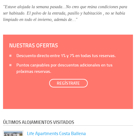
"Estuve alojada la semana pasada...No creo que reúna condiciones para
ser habitado. El polvo de la entrada, pasillo y habitación , no se había
limpiado en todo el invierno, además de…"
NUESTRAS OFERTAS
Descuento directo entre
1%
y
7%
en todas tus reservas.
Puntos canjeables por descuentos adicionales en tus
próximas reservas.
REGÍSTRATE
ÚLTIMOS ALOJAMIENTOS VISITADOS
Life Apartments Costa Ballena