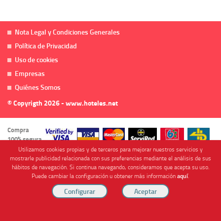
Nota Legal y Condiciones Generales
Política de Privacidad
Uso de cookies
Empresas
Quiénes Somos
© Copyrigth 2026 - www.hoteles.net
Compra
100% segura
Utilizamos cookies propias y de terceros para mejorar nuestros servicios y
mostrarle publicidad relacionada con sus preferencias mediante el análisis de sus
hábitos de navegación. Si continua navegando, consideramos que acepta su uso.
Puede cambiar la configuración u obtener más información
aquí
.
Cofinanciado por
Viajes Anticiclón, S.L. Agencia de Viajes Online - C.I. MU-107-2-25. C/ Mayor nº46 Bajo,
CP: 30893, Almendricos (Murcia, Spain).