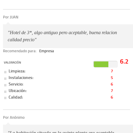
Por JUAN
"Hotel de 3*, algo antiguo pero aceptable, buena relacion
calidad precio"
Recomendado para:
Empresa
6.2
VALORACIÓN
Limpieza:
7
Instalaciones:
5
Servicio:
6
Ubicación:
7
Calidad:
6
Por Anónimo
"La habitación situada en la quinta planta era aceptable,