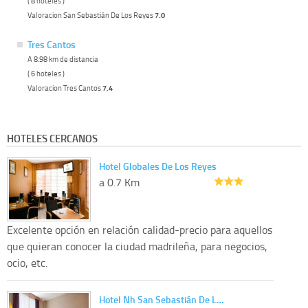
( 8 hoteles )
Valoracion San Sebastián De Los Reyes
7.0
Tres Cantos
A 8.98 km de distancia
( 6 hoteles )
Valoracion Tres Cantos
7.4
HOTELES CERCANOS
Hotel Globales De Los Reyes
a 0.7 Km
Excelente opción en relación calidad-precio para aquellos
que quieran conocer la ciudad madrileña, para negocios,
ocio, etc.
Hotel Nh San Sebastián De L…