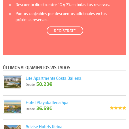
Descuento directo entre
1%
y
7%
en todas tus reservas.
Puntos canjeables por descuentos adicionales en tus
próximas reservas.
REGÍSTRATE
ÚLTIMOS ALOJAMIENTOS VISITADOS
Life Apartments Costa Ballena
50.23€
Desde
Hotel Playaballena Spa
36.59€
Desde
Advise Hotels Reina