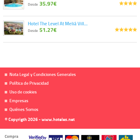
35.97€
Desde
Hotel The Level At Meliá Vill…
51.27€
Desde
Nota Legal y Condiciones Generales
Política de Privacidad
Uso de cookies
Empresas
Quiénes Somos
© Copyrigth 2026 - www.hoteles.net
Compra