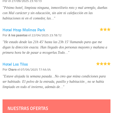
Información complementaria:
Puede consultar la información adicional y
Por
el 27/09/2025 23:10:13
detallada sobre cómo tratamos sus datos en la
política de privacidad
"Pésimo hotel, limpieza ninguna, inmovilisrio roto y mal arrerglo, dueñas
con Mal carácter y sin educación, sin aire ni calefacción en las
habitaciones ni en el comedor, las…"
Hotel Htop Molinos Park
Por
A los pasotas
el 22/04/2025 23:18:12
"He estado desde las 21h 45’ hasta las 23h 15’ llamando para que me
digan la dirección exacta. Han llegado dos personas mayores y mañana a
primera hora he de pasar a recogerlas.Todo…"
Hotel Los Tilos
Por
Charo
el 01/04/2025 17:44:54
"Estuve alojada la semana pasada...No creo que reúna condiciones para
ser habitado. El polvo de la entrada, pasillo y habitación , no se había
limpiado en todo el invierno, además de…"
NUESTRAS OFERTAS