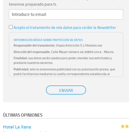
tenemos preparado para ti.
Acepto el tratamiento de mis datos para recibir la Newsletter
INFORMACIÓN BÁSICA SOBRE PROTECCIÓN DE DATOS
Responsable del tratamiento:
Viajes Anticiclón S.L/Hoteles.net
Dirección del responsable:
Calle Mayor número 46,30893 Lorca - Murcia
Finalidad:
sus datos serán usados para poder atender sus solicitudes y
prestarle nuestros servicios.
Publicidad:
solo le enviaremos publicidad con su autorización previa, que
podrá facilitarnos mediante la casilla correspondiente establecida al
efecto.
Base Jurídica:
únicamente trataremos sus datos con su consentimiento
ENVIAR
previo, que podrá facilitarnos mediante la casilla correspondiente
establecida al efecto.
Destinatarios:
con carácter general, sólo el personal de nuestra entidad
que esté debidamente autorizado podrá tener conocimiento de la
información que le pedimos. No se comunicarán datos a terceros.
ÚLTIMAS OPINIONES
Derechos:
tiene derecho a saber qué información tenemos sobre usted,
corregirla y eliminarla, tal y como se explica en la información adicional
Hotel La Xana
disponible en nuestra página web.