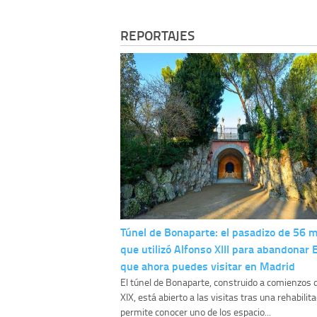
REPORTAJES
Túnel de Bonaparte: el pasadizo de 56 
que utilizó Alfonso XIII para abandonar
que ahora puedes visitar en Madrid
El túnel de Bonaparte, construido a comienzos d
XIX, está abierto a las visitas tras una rehabilit
permite conocer uno de los espacio...