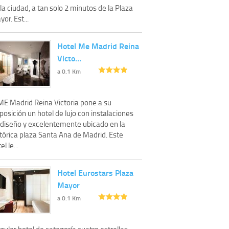
la ciudad, a tan solo 2 minutos de la Plaza
or. Est...
Hotel Me Madrid Reina
Victo…
a 0.1 Km
 ME Madrid Reina Victoria pone a su
posición un hotel de lujo con instalaciones
 diseño y excelentemente ubicado en la
stórica plaza Santa Ana de Madrid. Este
el le...
Hotel Eurostars Plaza
Mayor
a 0.1 Km
gular hotel de categoría cuatro estrellas