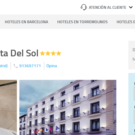
ATENCIÓN AL CLIENTE
HOTELES EN BARCELONA
HOTELES EN TORREMOLINOS
HOTELES E
ta Del Sol
D
h
)
913697171
Opina
drid