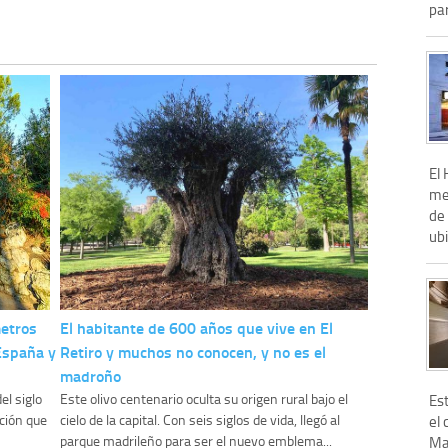
par
El 
met
de
ubi
metros
El habitante de 600 años que vive en El
 España y
Retiro y muchos no conocen, y no es el
madroño
el siglo
Este olivo centenario oculta su origen rural bajo el
Es
ación que
cielo de la capital. Con seis siglos de vida, llegó al
el 
parque madrileño para ser el nuevo emblema...
Mad