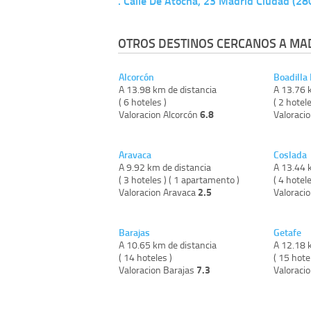
. Calle De Atocha, 23 Madrid Ciudad (2
OTROS DESTINOS CERCANOS A MA
Alcorcón
Boadilla
A 13.98 km de distancia
A 13.76 
( 6 hoteles )
( 2 hotele
6.8
Valoracion Alcorcón
Valoraci
Aravaca
Coslada
A 9.92 km de distancia
A 13.44 
( 3 hoteles ) ( 1 apartamento )
( 4 hotele
2.5
Valoracion Aravaca
Valoraci
Barajas
Getafe
A 10.65 km de distancia
A 12.18 
( 14 hoteles )
( 15 hote
7.3
Valoracion Barajas
Valoraci