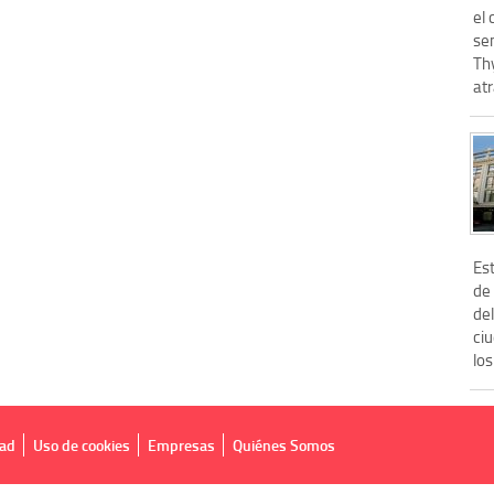
el
se
Th
atr
Est
de 
de
ci
los
dad
Uso de cookies
Empresas
Quiénes Somos