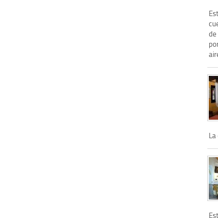
Es
cue
de 
por
air
La 
Es