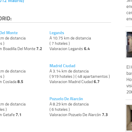
8012 Madrid)
en
cen
DRID:
enc
 Del Monte
Leganés
km de distancia
A 10.75 km de distancia
s )
( 7 hoteles )
7.2
6.4
on Boadilla Del Monte
Valoracion Leganés
Madrid Ciudad
El 
km de distancia
A 3.14 km de distancia
bas
s )
( 919 hoteles ) ( 48 apartamentos )
Ho
8.5
6.7
on Coslada
Valoracion Madrid Ciudad
vis
200
Pozuelo De Alarcón
km de distancia
A 8.29 km de distancia
les )
( 6 hoteles )
7.1
7.3
on Getafe
Valoracion Pozuelo De Alarcón