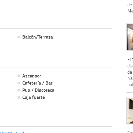
de 
May
Balcón/Terraza
El
dis
de
Ascensor
hi
Cafetería / Bar
hot
Pub / Discoteca
Caja fuerte
Sin