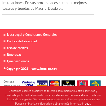
instalaciones. En sus proximidades estan los mejores
teatros y tiendas de Madrid. Desde e...
Nota Legal y Condiciones Generales
Política de Privacidad
Uso de cookies
Empresas
Quiénes Somos
© Copyrigth 2026 - www.hoteles.net
Compra
100% segura
Utilizamos cookies propias y de terceros para mejorar nuestros servicios y
mostrarle publicidad relacionada con sus preferencias mediante el análisis de sus
hábitos de navegación. Si continua navegando, consideramos que acepta su uso.
Puede cambiar la configuración u obtener más información
aquí
.