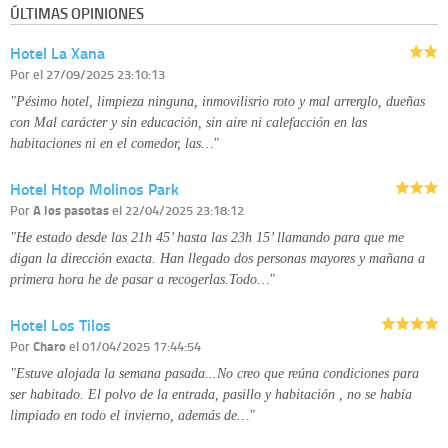
ÚLTIMAS OPINIONES
Derechos:
tiene derecho a saber qué información tenemos sobre usted,
corregirla y eliminarla, tal y como se explica en la información adicional
Hotel La Xana
disponible en nuestra página web.
Información complementaria:
Puede consultar la información adicional y
Por
el 27/09/2025 23:10:13
detallada sobre cómo tratamos sus datos en la
política de privacidad
"Pésimo hotel, limpieza ninguna, inmovilisrio roto y mal arrerglo, dueñas
con Mal carácter y sin educación, sin aire ni calefacción en las
habitaciones ni en el comedor, las…"
Hotel Htop Molinos Park
Por
A los pasotas
el 22/04/2025 23:18:12
"He estado desde las 21h 45’ hasta las 23h 15’ llamando para que me
digan la dirección exacta. Han llegado dos personas mayores y mañana a
primera hora he de pasar a recogerlas.Todo…"
Hotel Los Tilos
Por
Charo
el 01/04/2025 17:44:54
"Estuve alojada la semana pasada...No creo que reúna condiciones para
ser habitado. El polvo de la entrada, pasillo y habitación , no se había
limpiado en todo el invierno, además de…"