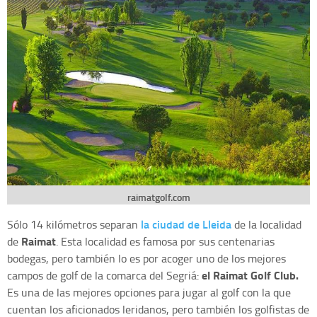
raimatgolf.com
la ciudad de Lleida
Sólo 14 kilómetros separan
de la localidad
Raimat
de
. Esta localidad es famosa por sus centenarias
bodegas, pero también lo es por acoger uno de los mejores
el Raimat Golf Club.
campos de golf de la comarca del Segriá:
Es una de las mejores opciones para jugar al golf con la que
cuentan los aficionados leridanos, pero también los golfistas de