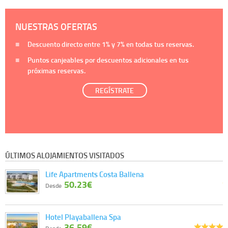
NUESTRAS OFERTAS
Descuento directo entre
1%
y
7%
en todas tus reservas.
Puntos canjeables por descuentos adicionales en tus
próximas reservas.
REGÍSTRATE
ÚLTIMOS ALOJAMIENTOS VISITADOS
Life Apartments Costa Ballena
50.23€
Desde
Hotel Playaballena Spa
36.59€