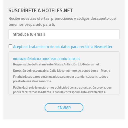
SUSCRÍBETE A HOTELES.NET
Recibe nuestras ofertas, promociones y códigos descuento que
tenemos preparado para ti.
Acepto el tratamiento de mis datos para recibir la Newsletter
INFORMACIÓN BÁSICA SOBRE PROTECCIÓN DE DATOS
Responsable del tratamiento:
Viajes Anticiclón S.L/Hoteles.net
Dirección del responsable:
Calle Mayor número 46,30893 Lorca - Murcia
Finalidad:
sus datos serán usados para poder atender sus solicitudes y
prestarle nuestros servicios.
Publicidad:
solo le enviaremos publicidad con su autorización previa, que
podrá facilitarnos mediante la casilla correspondiente establecida al
efecto.
Base Jurídica:
únicamente trataremos sus datos con su consentimiento
ENVIAR
previo, que podrá facilitarnos mediante la casilla correspondiente
establecida al efecto.
Destinatarios:
con carácter general, sólo el personal de nuestra entidad
que esté debidamente autorizado podrá tener conocimiento de la
información que le pedimos. No se comunicarán datos a terceros.