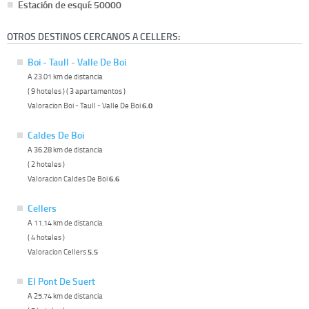
Estación de esquí: 50000
OTROS DESTINOS CERCANOS A CELLERS:
Boi - Taull - Valle De Boi
A 23.01 km de distancia
( 9 hoteles ) ( 3 apartamentos )
Valoracion Boi - Taull - Valle De Boi
6.0
Caldes De Boi
A 36.28 km de distancia
( 2 hoteles )
Valoracion Caldes De Boi
6.6
Cellers
A 11.14 km de distancia
( 4 hoteles )
Valoracion Cellers
5.5
El Pont De Suert
A 25.74 km de distancia