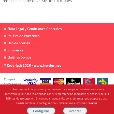
remodelacion de todas sus instalaciones...
Nota Legal y Condiciones Generales
Política de Privacidad
Uso de cookies
Empresas
Quiénes Somos
© Copyrigth 2026 - www.hoteles.net
Compra
100% segura
Utilizamos cookies propias y de terceros para mejorar nuestros servicios y
mostrarle publicidad relacionada con sus preferencias mediante el análisis de sus
hábitos de navegación. Si continua navegando, consideramos que acepta su uso.
Puede cambiar la configuración u obtener más información
aquí
.
Cofinanciado por