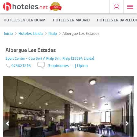
HOTELES EN BENIDORM
HOTELES EN MADRID
HOTELES EN BARCELO
Inicio
Hoteles Lleida
Rialp
Albergue Les Estades
Albergue Les Estades
(
)
Sport Center - Ctra Sort A Rialp S/n,
Rialp
25594
Lleida
3 opiniones
-
| Opina
973621216