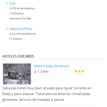
Sort
A 3.02 km de distancia
( 13 hoteles )
Valoracion Sort
9.0
Valencia D'Aneu
A 22.74 km de distancia
( 2 hoteles )
HOTELES CERCANOS
Hotel Condes De Pallars
a 1.3 Km
Fabuloso hotel muy bien situado para hacer turismo en
Rialp y para esquiar. Tiene piscina exterior climatizada,
gimnasio, servicio de masajes y sauna.