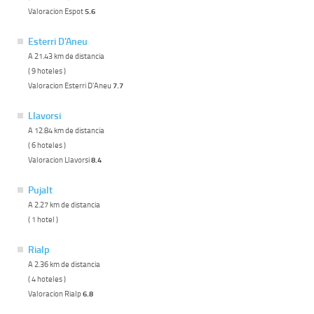
Valoracion Espot
5.6
Esterri D'Aneu
A 21.43 km de distancia
( 9 hoteles )
Valoracion Esterri D'Aneu
7.7
Llavorsi
A 12.84 km de distancia
( 6 hoteles )
Valoracion Llavorsi
8.4
Pujalt
A 2.27 km de distancia
( 1 hotel )
Rialp
A 2.36 km de distancia
( 4 hoteles )
Valoracion Rialp
6.8