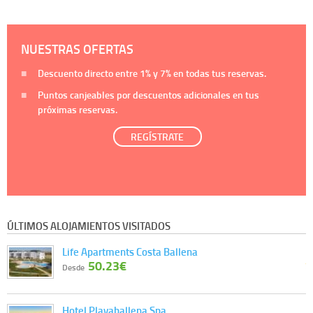
NUESTRAS OFERTAS
Descuento directo entre
1%
y
7%
en todas tus reservas.
Puntos canjeables por descuentos adicionales en tus
próximas reservas.
REGÍSTRATE
ÚLTIMOS ALOJAMIENTOS VISITADOS
Life Apartments Costa Ballena
50.23€
Desde
Hotel Playaballena Spa