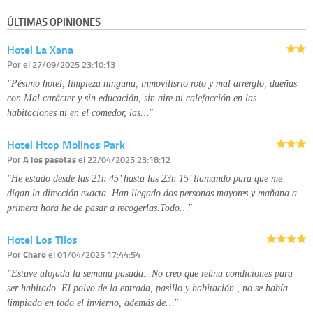
información que le pedimos. No se comunicarán datos a terceros.
ÚLTIMAS OPINIONES
Derechos:
tiene derecho a saber qué información tenemos sobre usted,
corregirla y eliminarla, tal y como se explica en la información adicional
Hotel La Xana
disponible en nuestra página web.
Información complementaria:
Puede consultar la información adicional y
Por
el 27/09/2025 23:10:13
detallada sobre cómo tratamos sus datos en la
política de privacidad
"Pésimo hotel, limpieza ninguna, inmovilisrio roto y mal arrerglo, dueñas
con Mal carácter y sin educación, sin aire ni calefacción en las
habitaciones ni en el comedor, las…"
Hotel Htop Molinos Park
Por
A los pasotas
el 22/04/2025 23:18:12
"He estado desde las 21h 45’ hasta las 23h 15’ llamando para que me
digan la dirección exacta. Han llegado dos personas mayores y mañana a
primera hora he de pasar a recogerlas.Todo…"
Hotel Los Tilos
Por
Charo
el 01/04/2025 17:44:54
"Estuve alojada la semana pasada...No creo que reúna condiciones para
ser habitado. El polvo de la entrada, pasillo y habitación , no se había
limpiado en todo el invierno, además de…"