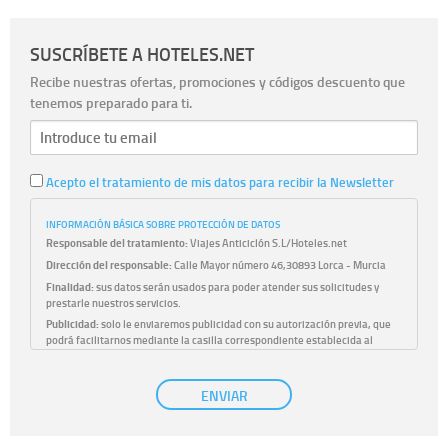
SUSCRÍBETE A HOTELES.NET
Recibe nuestras ofertas, promociones y códigos descuento que
tenemos preparado para ti.
Acepto el tratamiento de mis datos para recibir la Newsletter
INFORMACIÓN BÁSICA SOBRE PROTECCIÓN DE DATOS
Responsable del tratamiento:
Viajes Anticiclón S.L/Hoteles.net
Dirección del responsable:
Calle Mayor número 46,30893 Lorca - Murcia
Finalidad:
sus datos serán usados para poder atender sus solicitudes y
prestarle nuestros servicios.
Publicidad:
solo le enviaremos publicidad con su autorización previa, que
podrá facilitarnos mediante la casilla correspondiente establecida al
efecto.
Base Jurídica:
únicamente trataremos sus datos con su consentimiento
ENVIAR
previo, que podrá facilitarnos mediante la casilla correspondiente
establecida al efecto.
Destinatarios:
con carácter general, sólo el personal de nuestra entidad
que esté debidamente autorizado podrá tener conocimiento de la