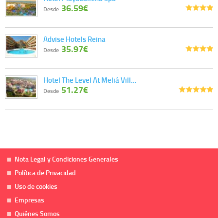
36.59€
Desde
Advise Hotels Reina
35.97€
Desde
Hotel The Level At Meliá Vill…
51.27€
Desde
Nota Legal y Condiciones Generales
Política de Privacidad
Uso de cookies
Empresas
Quiénes Somos