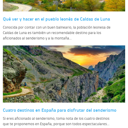
Qué ver y hacer en el pueblo leonés de Caldas de Luna
Conocida por contar con un buen balneario, la población leonesa de
Caldas de Luna es también un recomendable destino para los
aficionados al senderismo y a la montaña...
Cuatro destinos en España para disfrutar del senderismo
Si eres aficionado al senderismo, toma nota de los cuatro destinos
que te proponemos en España, porque son todos espectaculares...