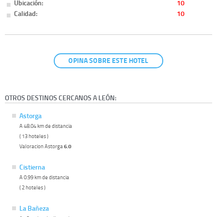
Ubicación:
10
Calidad:
10
OPINA SOBRE ESTE HOTEL
OTROS DESTINOS CERCANOS A LEÓN:
Astorga
A 48.04 km de distancia
( 13 hoteles )
Valoracion Astorga
6.0
Cistierna
A 0.99 km de distancia
( 2 hoteles )
La Bañeza