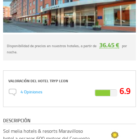
36.45 €
Disponibilidad de precios en nuestros hoteles, a partir de
por
noche.
VALORACIÓN DEL
HOTEL TRYP LEON
6.9
4
Opiniones
DESCRIPCIÓN
Sol melia hotels & resorts
Maravilloso
hotel a escasos 600 metros del Convento