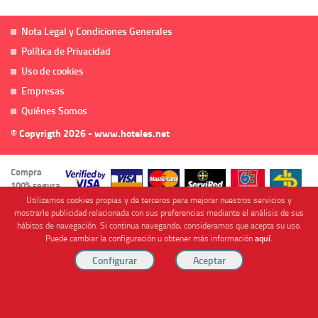
Nota Legal y Condiciones Generales
Política de Privacidad
Uso de cookies
Empresas
Quiénes Somos
© Copyrigth 2026 - www.hoteles.net
Compra
100% segura
Utilizamos cookies propias y de terceros para mejorar nuestros servicios y
mostrarle publicidad relacionada con sus preferencias mediante el análisis de sus
hábitos de navegación. Si continua navegando, consideramos que acepta su uso.
Puede cambiar la configuración u obtener más información
aquí
.
Cofinanciado por
Viajes Anticiclón, S.L. Agencia de Viajes Online - C.I. MU-107-2-25. C/ Mayor nº46 Bajo,
CP: 30893, Almendricos (Murcia, Spain).