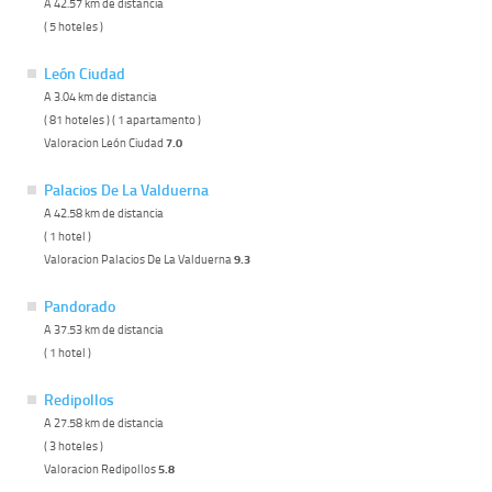
A 42.57 km de distancia
( 5 hoteles )
León Ciudad
A 3.04 km de distancia
( 81 hoteles ) ( 1 apartamento )
Valoracion León Ciudad
7.0
Palacios De La Valduerna
A 42.58 km de distancia
( 1 hotel )
Valoracion Palacios De La Valduerna
9.3
Pandorado
A 37.53 km de distancia
( 1 hotel )
Redipollos
A 27.58 km de distancia
( 3 hoteles )
Valoracion Redipollos
5.8