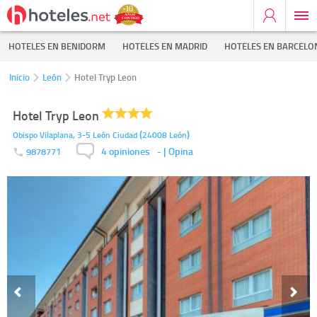
HOTELES EN BENIDORM
HOTELES EN MADRID
HOTELES EN BARCELO
Inicio
León
Hotel Tryp Leon
Hotel Tryp Leon
(
)
Obispo Vilaplana, 3-5
León Ciudad
24008
León
4 opiniones
-
| Opina
9878771