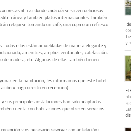
on vistas al mar donde cada día se sirven deliciosos
editerránea y también platos internacionales. También
Ide
odrán relajarse tomando un café, una copa o un refresco.
cen
Tie
y r
s. Todas ellas están amuebladas de manera elegante y
ondicionado, amenities, amplios ventanales, calefacción,
lo de madera, etc. Algunas de ellas también tienen
ayunar en la habitación, les informamos que este hotel
tación y pago directo en recepción).
El 
pl
 y sus principales instalaciones han sido adaptadas
la 
ambién cuenta con habitaciones que ofrecen servicios
Lan
dis
 recepción y es necesario reservar con antelación).