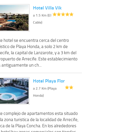
Hotel Villa Vik
a 1.5 Km (El
Cable)
e hotel se encuentra cerca del centro
istico de Playa Honda, a solo 2 km de
ecife, la capital de Lanzarote, y a 3 km del
ropuerto de Arrecife. Este establecimiento
a antiguamente un ch...
Hotel Playa Flor
a 2.7 Km (Playa
Honda)
te complejo de apartamentos esta situado
la zona turistica de la localidad de Arrecife,
ca de la Playa Concha. En los alrededores
l hotel hay zonas comerciales con tiendas,