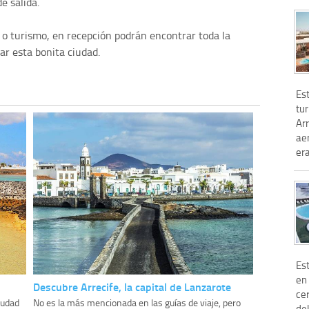
e salida.
o o turismo, en recepción podrán encontrar toda la
ar esta bonita ciudad.
Est
tur
Arr
ae
er
Es
en 
Descubre Arrecife, la capital de Lanzarote
cer
ciudad
No es la más mencionada en las guías de viaje, pero
de