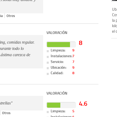
Ubi
Cos
ia
Otros
la 
ki
el 
VALORACIÓN
8
ing, comidas regular.
aurante todo lo
Limpieza:
9
 Lástima carezca de
Instalaciones:
7
Servicio:
7
Ubicación:
9
Calidad:
8
VALORACIÓN
4.6
trellas"
Limpieza:
5
Otros
Instalaciones:
4