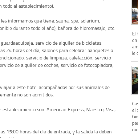
n todo el establecimiento).
, les informamos que tiene: sauna, spa, solarium,
ponible durante todo el año), bañera de hidromasaje, etc.
El 
en 
 guardaequipaje, servicio de alquiler de bicicletas,
amp
las 24 horas del día, salones para celebrar banquetes o
le 
ndicionado, servicio de limpieza, calefacción, servicio
servicio de alquiler de coches, servicio de fotocopiadora,
 viajar a este hotel acompañados por sus animales de
emente no son admitidos.
Ca
e establecimiento son: American Express, Maestro, Visa,
el 
Gi
pe
rom
las 15:00 horas del día de entrada, y la salida la deben