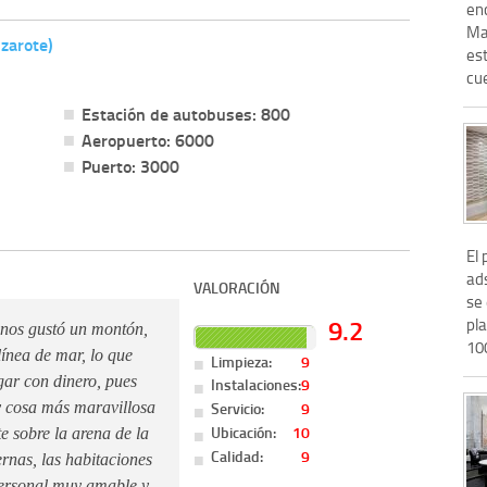
enc
Ma
nzarote)
es
cue
Estación de autobuses: 800
Aeropuerto: 6000
Puerto: 3000
El 
ads
VALORACIÓN
se
9.2
pl
s nos gustó un montón,
100
ínea de mar, lo que
Limpieza:
9
gar con dinero, pues
Instalaciones:
9
Servicio:
9
y cosa más maravillosa
Ubicación:
10
e sobre la arena de la
Calidad:
9
rnas, las habitaciones
 personal muy amable y