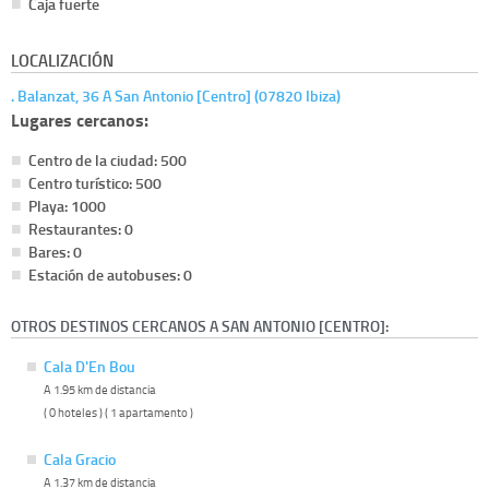
Caja fuerte
LOCALIZACIÓN
. Balanzat, 36 A San Antonio [Centro] (07820 Ibiza)
Lugares cercanos:
Centro de la ciudad: 500
Centro turístico: 500
Playa: 1000
Restaurantes: 0
Bares: 0
Estación de autobuses: 0
OTROS DESTINOS CERCANOS A SAN ANTONIO [CENTRO]:
Cala D'En Bou
A 1.95 km de distancia
( 0 hoteles ) ( 1 apartamento )
Cala Gracio
A 1.37 km de distancia