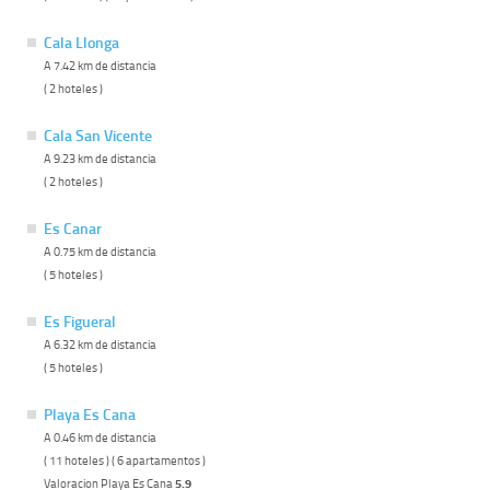
Cala Llonga
A 7.42 km de distancia
( 2 hoteles )
Cala San Vicente
A 9.23 km de distancia
( 2 hoteles )
Es Canar
A 0.75 km de distancia
( 5 hoteles )
Es Figueral
A 6.32 km de distancia
( 5 hoteles )
Playa Es Cana
A 0.46 km de distancia
( 11 hoteles ) ( 6 apartamentos )
Valoracion Playa Es Cana
5.9