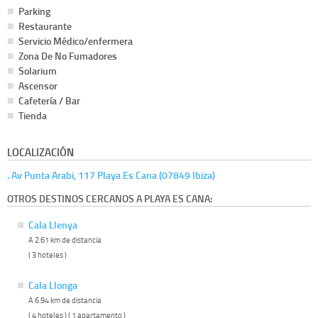
Parking
Restaurante
Servicio Médico/enfermera
Zona De No Fumadores
Solarium
Ascensor
Cafetería / Bar
Tienda
LOCALIZACIÓN
. Av Punta Arabi, 117 Playa Es Cana (07849 Ibiza)
OTROS DESTINOS CERCANOS A PLAYA ES CANA:
Cala Llenya
A 2.61 km de distancia
( 3 hoteles )
Cala Llonga
A 6.94 km de distancia
( 4 hoteles ) ( 1 apartamento )