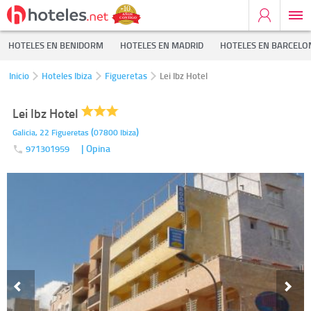
HOTELES EN BENIDORM
HOTELES EN MADRID
HOTELES EN BARCELO
Inicio
Hoteles Ibiza
Figueretas
Lei Ibz Hotel
Lei Ibz Hotel
(
)
Galicia, 22
Figueretas
07800
Ibiza
| Opina
971301959