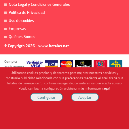
Nota Legal y Condiciones Generales
Política de Privacidad
Uso de cookies
Empresas
Quiénes Somos
© Copyrigth 2026 - www.hoteles.net
Compra
100% segura
Utilizamos cookies propias y de terceros para mejorar nuestros servicios y
mostrarle publicidad relacionada con sus preferencias mediante el análisis de sus
hábitos de navegación. Si continua navegando, consideramos que acepta su uso.
Puede cambiar la configuración u obtener más información
aquí
.
Cofinanciado por
Viajes Anticiclón, S.L. Agencia de Viajes Online - C.I. MU-107-2-25. C/ Mayor nº46 Bajo,
CP: 30893, Almendricos (Murcia, Spain).
RESERVAR HABITACIÓN