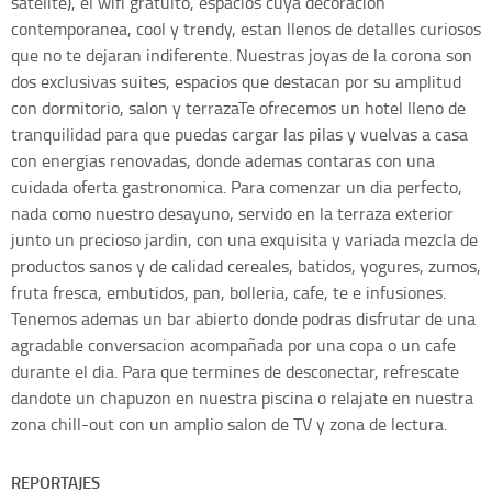
satelite), el wifi gratuito, espacios cuya decoracion
contemporanea, cool y trendy, estan llenos de detalles curiosos
que no te dejaran indiferente. Nuestras joyas de la corona son
dos exclusivas suites, espacios que destacan por su amplitud
con dormitorio, salon y terrazaTe ofrecemos un hotel lleno de
tranquilidad para que puedas cargar las pilas y vuelvas a casa
con energias renovadas, donde ademas contaras con una
cuidada oferta gastronomica. Para comenzar un dia perfecto,
nada como nuestro desayuno, servido en la terraza exterior
junto un precioso jardin, con una exquisita y variada mezcla de
productos sanos y de calidad cereales, batidos, yogures, zumos,
fruta fresca, embutidos, pan, bolleria, cafe, te e infusiones.
Tenemos ademas un bar abierto donde podras disfrutar de una
agradable conversacion acompañada por una copa o un cafe
durante el dia. Para que termines de desconectar, refrescate
dandote un chapuzon en nuestra piscina o relajate en nuestra
zona chill-out con un amplio salon de TV y zona de lectura.
REPORTAJES