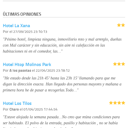
Destinatarios:
con carácter general, sólo el personal de nuestra entidad
que esté debidamente autorizado podrá tener conocimiento de la
información que le pedimos. No se comunicarán datos a terceros.
ÚLTIMAS OPINIONES
Derechos:
tiene derecho a saber qué información tenemos sobre usted,
corregirla y eliminarla, tal y como se explica en la información adicional
Hotel La Xana
disponible en nuestra página web.
Información complementaria:
Puede consultar la información adicional y
Por
el 27/09/2025 23:10:13
detallada sobre cómo tratamos sus datos en la
política de privacidad
"Pésimo hotel, limpieza ninguna, inmovilisrio roto y mal arrerglo, dueñas
con Mal carácter y sin educación, sin aire ni calefacción en las
habitaciones ni en el comedor, las…"
Hotel Htop Molinos Park
Por
A los pasotas
el 22/04/2025 23:18:12
"He estado desde las 21h 45’ hasta las 23h 15’ llamando para que me
digan la dirección exacta. Han llegado dos personas mayores y mañana a
primera hora he de pasar a recogerlas.Todo…"
Hotel Los Tilos
Por
Charo
el 01/04/2025 17:44:54
"Estuve alojada la semana pasada...No creo que reúna condiciones para
ser habitado. El polvo de la entrada, pasillo y habitación , no se había