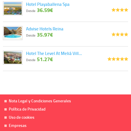
Hotel Playaballena Spa
36.59€
Desde
Advise Hotels Reina
35.97€
Desde
Hotel The Level At Meliá Vill…
51.27€
Desde
Nota Legal y Condiciones Generales
Política de Privacidad
Uso de cookies
Empresas