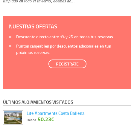
limpiado en todo el invierno, además de…"
NUESTRAS OFERTAS
Descuento directo entre
1%
y
7%
en todas tus reservas.
Puntos canjeables por descuentos adicionales en tus
próximas reservas.
REGÍSTRATE
ÚLTIMOS ALOJAMIENTOS VISITADOS
Life Apartments Costa Ballena
50.23€
Desde