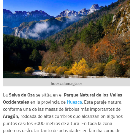
huescalamagia.es
Selva de Oza
Parque Natural de los Valles
La
se sitúa en el
Occidentales
Huesca
en la provincia de
. Este paraje natural
conforma una de las masas de árboles más importantes de
Aragón
, rodeada de altas cumbres que alcanzan en algunos
puntos casi los 3000 metros de altura. En toda la zona
podemos disfrutar tanto de actividades en familia como de