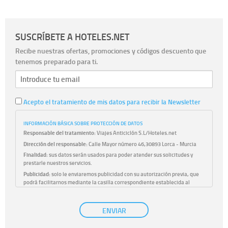
SUSCRÍBETE A HOTELES.NET
Recibe nuestras ofertas, promociones y códigos descuento que
tenemos preparado para ti.
Acepto el tratamiento de mis datos para recibir la Newsletter
INFORMACIÓN BÁSICA SOBRE PROTECCIÓN DE DATOS
Responsable del tratamiento:
Viajes Anticiclón S.L/Hoteles.net
Dirección del responsable:
Calle Mayor número 46,30893 Lorca - Murcia
Finalidad:
sus datos serán usados para poder atender sus solicitudes y
prestarle nuestros servicios.
Publicidad:
solo le enviaremos publicidad con su autorización previa, que
podrá facilitarnos mediante la casilla correspondiente establecida al
efecto.
Base Jurídica:
únicamente trataremos sus datos con su consentimiento
ENVIAR
previo, que podrá facilitarnos mediante la casilla correspondiente
establecida al efecto.