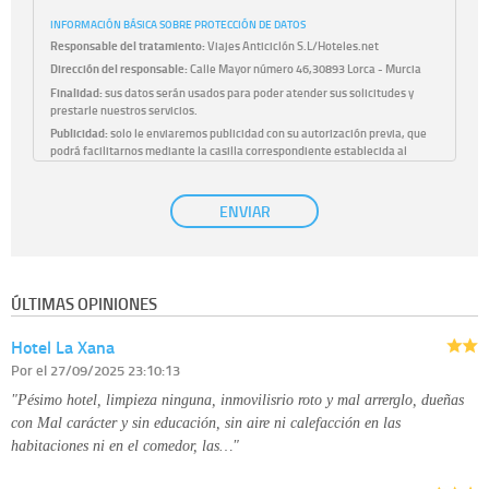
INFORMACIÓN BÁSICA SOBRE PROTECCIÓN DE DATOS
Responsable del tratamiento:
Viajes Anticiclón S.L/Hoteles.net
Dirección del responsable:
Calle Mayor número 46,30893 Lorca - Murcia
Finalidad:
sus datos serán usados para poder atender sus solicitudes y
prestarle nuestros servicios.
Publicidad:
solo le enviaremos publicidad con su autorización previa, que
podrá facilitarnos mediante la casilla correspondiente establecida al
efecto.
Base Jurídica:
únicamente trataremos sus datos con su consentimiento
ENVIAR
previo, que podrá facilitarnos mediante la casilla correspondiente
establecida al efecto.
Destinatarios:
con carácter general, sólo el personal de nuestra entidad
que esté debidamente autorizado podrá tener conocimiento de la
información que le pedimos. No se comunicarán datos a terceros.
ÚLTIMAS OPINIONES
Derechos:
tiene derecho a saber qué información tenemos sobre usted,
corregirla y eliminarla, tal y como se explica en la información adicional
Hotel La Xana
disponible en nuestra página web.
Información complementaria:
Puede consultar la información adicional y
Por
el 27/09/2025 23:10:13
detallada sobre cómo tratamos sus datos en la
política de privacidad
"Pésimo hotel, limpieza ninguna, inmovilisrio roto y mal arrerglo, dueñas
con Mal carácter y sin educación, sin aire ni calefacción en las
habitaciones ni en el comedor, las…"