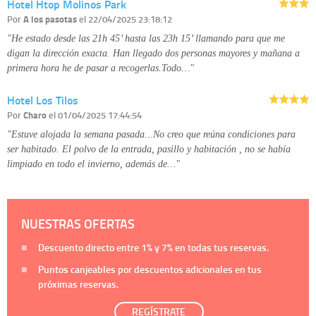
Hotel Htop Molinos Park
Por
A los pasotas
el 22/04/2025 23:18:12
"He estado desde las 21h 45’ hasta las 23h 15’ llamando para que me
digan la dirección exacta. Han llegado dos personas mayores y mañana a
primera hora he de pasar a recogerlas.Todo…"
Hotel Los Tilos
Por
Charo
el 01/04/2025 17:44:54
"Estuve alojada la semana pasada...No creo que reúna condiciones para
ser habitado. El polvo de la entrada, pasillo y habitación , no se había
limpiado en todo el invierno, además de…"
NUESTRAS OFERTAS
Descuento directo entre
1%
y
7%
en todas tus reservas.
Puntos canjeables por descuentos adicionales en tus
próximas reservas.
REGÍSTRATE