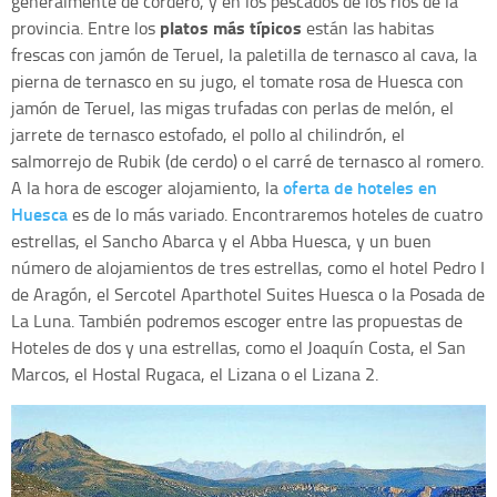
generalmente de cordero, y en los pescados de los ríos de la
platos más típicos
provincia. Entre los
están las habitas
frescas con jamón de Teruel, la paletilla de ternasco al cava, la
pierna de ternasco en su jugo, el tomate rosa de Huesca con
jamón de Teruel, las migas trufadas con perlas de melón, el
jarrete de ternasco estofado, el pollo al chilindrón, el
salmorrejo de Rubik (de cerdo) o el carré de ternasco al romero.
oferta de hoteles en
A la hora de escoger alojamiento, la
Huesca
es de lo más variado. Encontraremos hoteles de cuatro
estrellas, el Sancho Abarca y el Abba Huesca, y un buen
número de alojamientos de tres estrellas, como el hotel Pedro I
de Aragón, el Sercotel Aparthotel Suites Huesca o la Posada de
La Luna. También podremos escoger entre las propuestas de
Hoteles de dos y una estrellas, como el Joaquín Costa, el San
Marcos, el Hostal Rugaca, el Lizana o el Lizana 2.