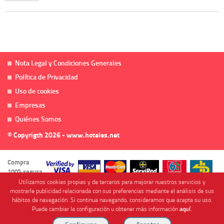
Nota Legal y Condiciones Generales
Política de Privacidad
Uso de cookies
Empresas
Quiénes Somos
© Copyrigth 2026 - www.hoteles.net
Compra
100% segura
Utilizamos cookies propias y de terceros para mejorar nuestros servicios y
mostrarle publicidad relacionada con sus preferencias mediante el análisis de sus
hábitos de navegación. Si continua navegando, consideramos que acepta su uso.
Puede cambiar la configuración u obtener más información
aquí
.
Cofinanciado por